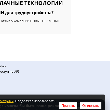
ОБЛАЧНЫЕ ТЕХНОЛОГИИ
 для трудоустройства?
1 отзыв о компании НОВЫЕ ОБЛАЧНЫЕ
ерки
оступ по API
.Метрики
. Продолжая использовать
есь могла бы быть ваша реклама
Принять
Отклонить
х
ных
×
Написать