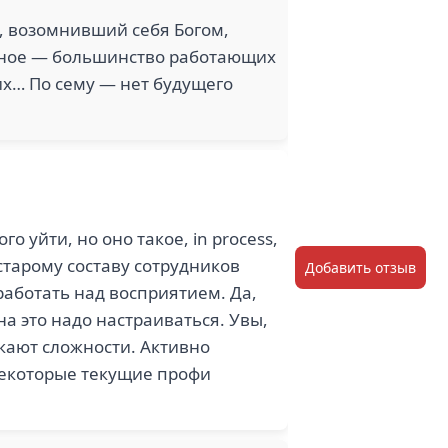
к, возомнивший себя Богом,
авное — большинство работающих
их… По сему — нет будущего
о уйти, но оно такое, in process,
старому составу сотрудников
Добавить отзыв
аботать над восприятием. Да,
на это надо настраиваться. Увы,
икают сложности. Активно
 некоторые текущие профи