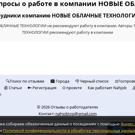
опросы о работе в компании НОВЫЕ 
трудники компанию НОВЫЕ ОБЛАЧНЫЕ ТЕХНОЛОГИИ
 ОБЛАЧНЫЕ ТЕХНОЛОГИИ не рекомендуют работу в компании. Авторы 
ТЕХНОЛОГИИ рекомендуют работу в компании
🔍Поиск по отзывам
🏙️ Городa
👎 Черный список
⚖️Госпров
📰 Статьи
🔑 Регистрация
О проекте
Как работает Nahjob
Д
m
© 2026
Отзывы о работодателях
Контакт:
nahjobtop@gmail.com
также собираем обезличенные данные о посещениях с помощью
Яндекс
Пользовательское соглашение
Зд
и
Политикой конфиденциальности и обработки персональных данны
литика конфедициальности
Политика обработки персональных дан
📢