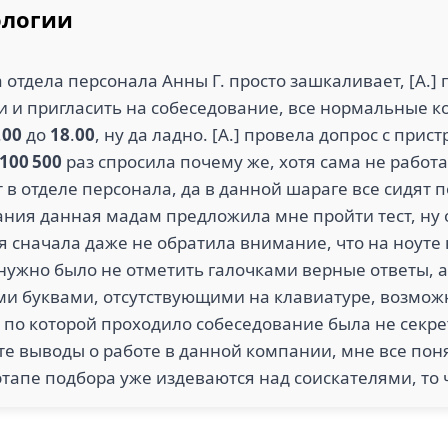
ологии
отдела персонала Анны Г. просто зашкаливает, [А.]
и и пригласить на собеседование, все нормальные 
.
00
до
18
.
00
, ну да ладно. [А.] провела допрос с прис
100 500
раз спросила почему же, хотя сама не работ
т в отделе персонала, да в данной шараге все сидят 
ания данная мадам предложила мне пройти тест, ну ок
я сначала даже не обратила внимание, что на ноуте н
 нужно было не отметить галочками верные ответы, а
ми буквами, отсутствующими на клавиатуре, возмо
, по которой проходило собеседование была не секр
йте выводы о работе в данной компании, мне все пон
этапе подбора уже издеваются над соискателями, то 