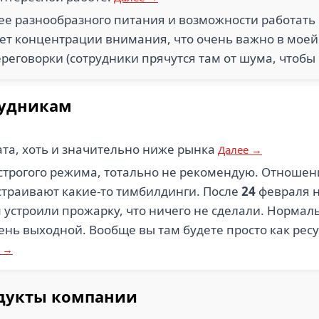
ее разнообразного питания и возможности работать 
ует концентрации внимания, что очень важно в моей 
реговорки (сотрудники прячутся там от шума, чтобы 
рудникам
ата, хоть и значительно ниже рынка
Далее →
 строгого режима, тотально не рекомендую. Отноше
устраивают какие-то тимбилдинги. После
24
февраля н
ом устроили прожарку, что ничего не сделали. Норм
день выходной. Вообще вы там будете просто как рес
е →
одукты компании