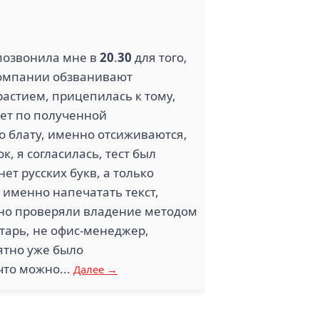
 позвонила мне в
20
.
30
для того,
компании обзванивают
трастием, прицепилась к тому,
ает по полученной
по блату, именно отсиживаются,
, я согласилась, тест был
ет русских букв, а только
 именно напечатать текст,
жно проверяли владение методом
етарь, не офис-менеджер,
ятно уже было
что можно...
Далее →