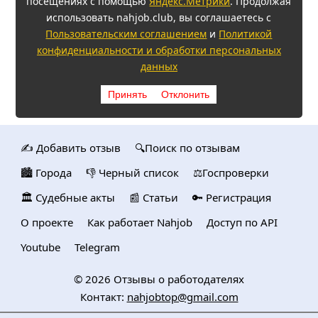
посещениях с помощью
Яндекс.Метрики
. Продолжая
использовать nahjob.club, вы соглашаетесь с
Пользовательским соглашением
и
Политикой
конфиденциальности и обработки персональных
данных
Принять
Отклонить
✍️ Добавить отзыв
🔍Поиск по отзывам
🏙️ Городa
👎 Черный список
⚖️Госпроверки
🏛️ Судебные акты
📰 Статьи
🔑 Регистрация
О проекте
Как работает Nahjob
Доступ по API
Youtube
Telegram
© 2026
Отзывы о работодателях
Контакт:
nahjobtop@gmail.com