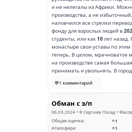
и не нелегалы из Африки. Можн
производства, а не избыточный
наловчился все стрелки перевод
фонду для взрослых людей в
20
студенты, или как
10
лет назад.
монастыре свои уставы по этим
теперь. В целом, мрачноватое м
на производстве самая большая,
принимать и увольнять. В город
💬1 комментарий
Обман с з/п
06.03.2024
•
Сергиев Посад
•
Фасо
⭐
Общая оценка:
1
⭐
Атмосфера:
1