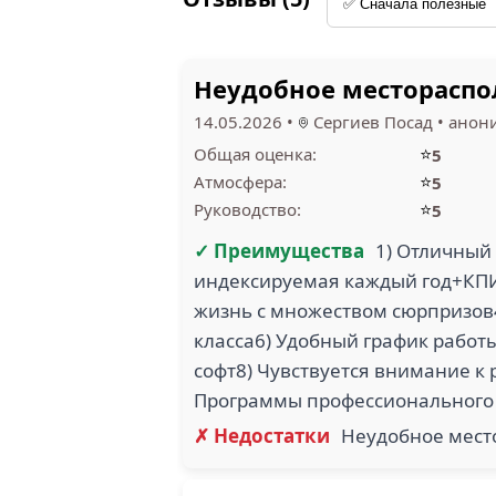
Неудобное местораспо
14.05.2026
•
Сергиев Посад
•
анон
⭐
Общая оценка:
5
⭐
Атмосфера:
5
⭐
Руководство:
5
✓ Преимущества
1) Отличный 
индексируемая каждый год+КПИ
жизнь с множеством сюрпризов
класса6) Удобный график работы
софт8) Чувствуется внимание к
Программы профессионального 
✗ Недостатки
Неудобное мест