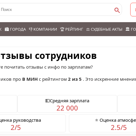
К
🏙️ ГОРОДА
👎 КОМПАНИИ
🏆 РЕЙТИНГ
⚖️ СУДЕБНЫЕ АКТЫ
🏛️ 
 отзывы сотрудников
е почитать отзывы с инфо по зарплатам?
иков про
В МИН
с рейтингом
2 из 5
. Это искренние мнения
💵Средняя зарплата
22 000
ценка руководства
⭐ Оценка атмосф
2/5
2.5/5