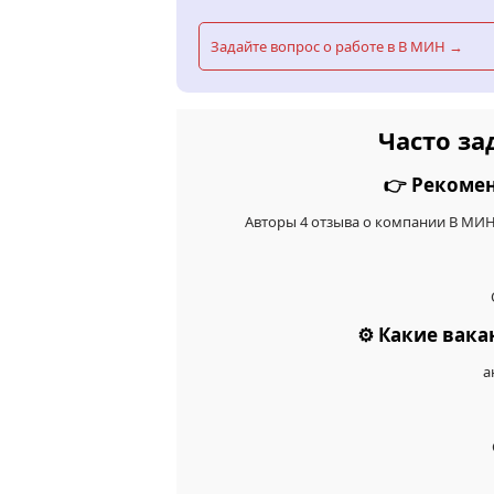
Задайте вопрос о работе в В МИН →
Часто з
👉 Рекоме
Авторы 4 отзыва о компании В МИН
⚙️ Какие вак
а