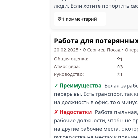
люди. Если хотите попортить сво
💬1 комментарий
Работа для потерянны
20.02.2025
•
Сергиев Посад
•
Опер
⭐
Общая оценка:
1
⭐
Атмосфера:
3
⭐
Руководство:
1
✓ Преимущества
Белая зарабо
перерывы. Есть транспорт, так к
на должность в офис, то о мину
✗ Недостатки
Работа пыльная
рабочие должности, чтобы не п
на другие рабочие места, с ко
руководства на местах к подчин