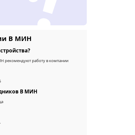
ии В МИН
стройства?
МИН рекомендуют работу в компании
5
удников В МИН
ца
.