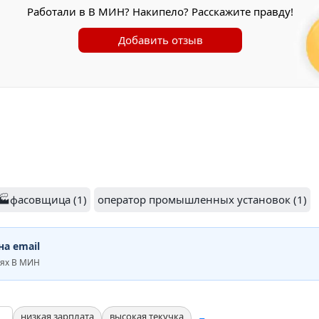
Работали в В МИН? Накипело? Расскажите правду!
Добавить отзыв
🏭фасовщица (1)
оператор промышленных установок (1)
а email
иях В МИН
низкая зарплата
высокая текучка