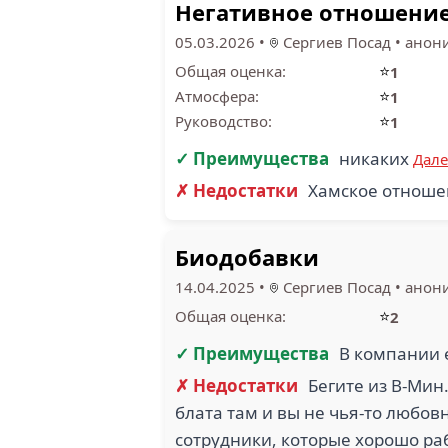
Негативное отношение
05.03.2026
•
Сергиев Посад
•
анон
⭐
Общая оценка:
1
⭐
Атмосфера:
1
⭐
Руководство:
1
✓ Преимущества
никаких
Дал
✗ Недостатки
Хамское отноше
Биодобавки
14.04.2025
•
Сергиев Посад
•
анон
⭐
Общая оценка:
2
✓ Преимущества
В компании 
✗ Недостатки
Бегите из В-Мин
блата там и вы не чья-то любов
сотрудники, которые хорошо ра