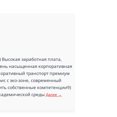
) Высокая заработная плата,
очень насыщенная корпоративная
поративный транспорт премиум
фис с эко-зоне, современный
рить собственные компетенции9)
академической среды
Далее →