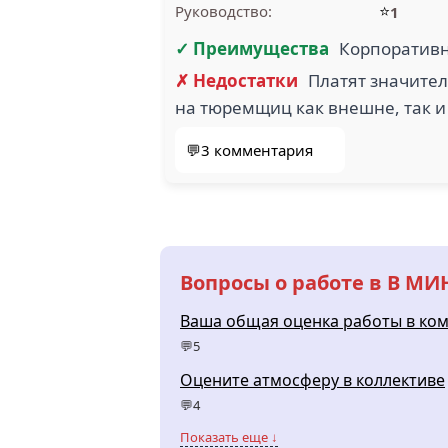
⭐
Руководство:
1
✓ Преимущества
Корпоратив
✗ Недостатки
Платят значите
на тюремщиц как внешне, так и
💬3 комментария
Вопросы о работе в В МИ
Ваша общая оценка работы в ко
💬5
Оцените атмосферу в коллективе
💬4
Показать еще ↓