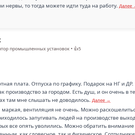
и нервы, то тогда можете идти туда на работу.
Далее
х
атор промышленных установок
•
👍5
тная плата. Отпуска по графику. Подарок на НГ и ДР
ак производство за городом. Есть душ, и он очень в 
сах там мне слышать не доводилось.
Далее →
, маркая, вентиляция не очень. Можно раскошелить
риходилось запугивать людей на производстве выхо
торых все опять уволились. Можно обратить внимани
енным, как словесное, так и физическое. Сотрудник