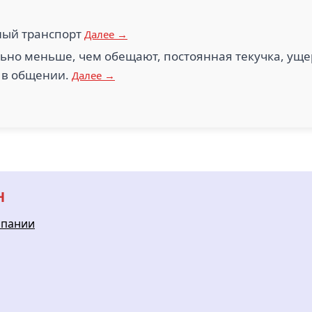
ный транспорт
Далее →
льно меньше, чем обещают, постоянная текучка, ущ
 в общении.
Далее →
Н
мпании