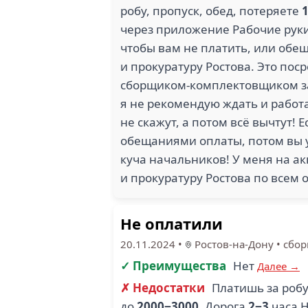
робу, пропуск, обед, потеряете
через приложение Рабочие руки!
чтобы вам не платить, или обе
и прокуратуру Ростова. Это пос
сборщиком-комплектовщиком 
я не рекомендую ждать и работа
не скажут, а потом всё вычтут!
обещаниями оплаты, потом вы уз
куча начальников! У меня на а
и прокуратуру Ростова по всем 
Не оплатили
20.11.2024
•
Ростов-на-Дону
•
сбо
✓ Преимущества
Нет
Далее →
✗ Недостатки
Платишь за робу
до
2000−3000
. Дорога
2−3
часа 