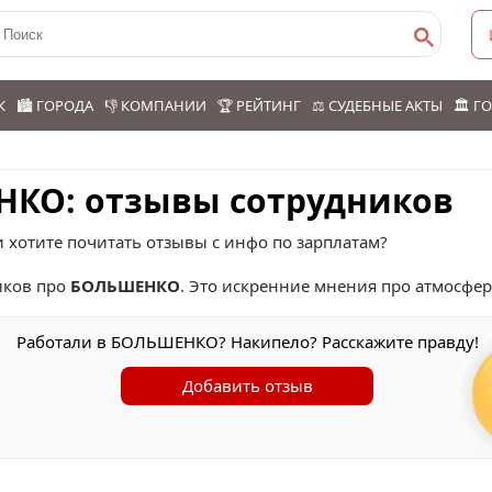
К
🏙️ ГОРОДА
👎 КОМПАНИИ
🏆 РЕЙТИНГ
⚖️ СУДЕБНЫЕ АКТЫ
🏛️ 
НКО: отзывы сотрудников
хотите почитать отзывы с инфо по зарплатам?
ков про
БОЛЬШЕНКО
. Это искренние мнения про атмосфер
Работали в БОЛЬШЕНКО? Накипело? Расскажите правду!
Добавить отзыв