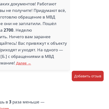
каких документов! Работают
 вы не получите! Придумают всё,
с готовлю обращение в МВД
не они не заплатили. Пошёл
за
2700
. Неделю
тить. Ничего вам заранее
дайтесь! Вас привяжут к объекту
риходят и уходят. На одного —
 [Б.] с обращениями в МВД
нимание!
Далее →
Добавить отзыв
ешь в
3
раза меньше —
Далее →