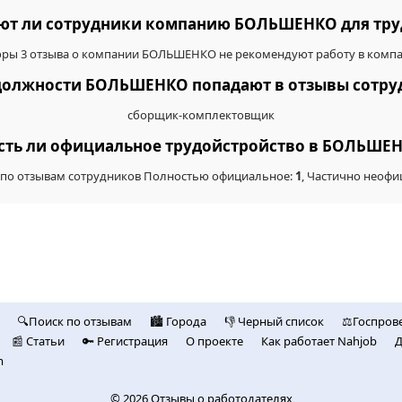
ют ли сотрудники компанию БОЛЬШЕНКО для тру
оры 3 отзыва о компании БОЛЬШЕНКО не рекомендуют работу в компа
, должности БОЛЬШЕНКО попадают в отзывы сот
сборщик-комплектовщик
Есть ли официальное трудойстройство в БОЛЬШЕ
 по отзывам сотрудников Полностью официальное:
1
, Частично неоф
🔍Поиск по отзывам
🏙️ Городa
👎 Черный список
⚖️Госпров
📰 Статьи
🔑 Регистрация
О проекте
Как работает Nahjob
Д
m
© 2026
Отзывы о работодателях