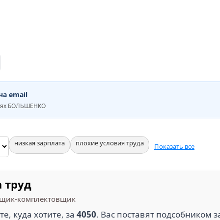
а email
ниях БОЛЬШЕНКО
низкая зарплата
плохие условия труда
Показать все
а труд
рщик-комплектовщик
те, куда хотите, за
4050
. Вас поставят подсобником з