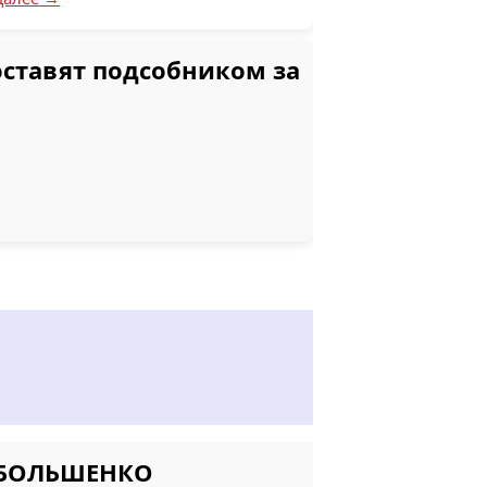
поставят подсобником за
и БОЛЬШЕНКО