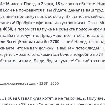
14−16
часов. Поездка
2
часа,
13
часов на объекте. Ни
 Если не понравится и вы уйдёте, денег за ваш труд
щаниями привяжут вас к объекту. В частности, сейча
редники! Пробуйте официально устроиться в Озон. М
за
4050
, а потом ставят уже на объекте подсобником 
ть. Вы не получите. Придумают всё, чтобы не запла
 Если бы ещё заплатили бы
2700
— нет! Народ, не попа
наете, что не вам должны, а вы! Там поток людей! П
ккаунте сможете ознакомиться более подробно по ИП
обстоятельствам. Люди, будьте умнее! Спасибо за в
рщик-комплектовщик
•
💵 ЗП: 2000
. За обед Ставят куда хотят, а не ты хочешь. Получа
На объекте
13
часов Отношение как к заключённым!