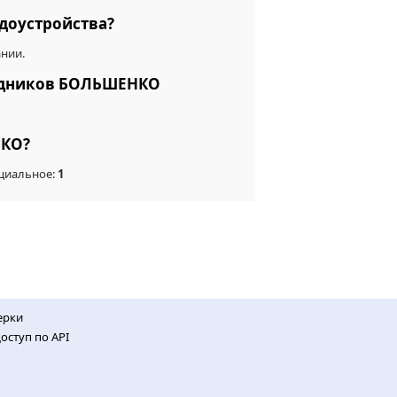
доустройства?
нии.
рудников БОЛЬШЕНКО
НКО?
ициальное:
1
ерки
оступ по API