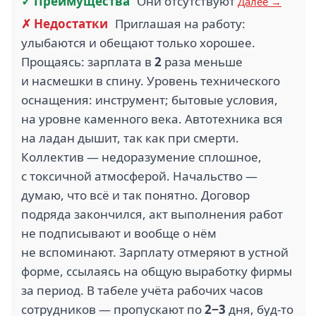
✓ Преимущества
Они отсутствуют
Далее →
✗ Недостатки
Приглашая на работу:
улыбаются и обещают только хорошее.
Прощаясь: зарплата в
2
раза меньше
и насмешки в спину. Уровень технического
оснащения: инструмент; бытовые условия,
на уровне каменного века. Автотехника вся
на ладан дышит, так как при смерти.
Коллектив — недоразумение сплошное,
с токсичной атмосферой. Начальство —
думаю, что всё и так понятно. Договор
подряда закончился, акт выполнения работ
не подписывают и вообще о нём
не вспоминают. Зарплату отмеряют в устной
форме, ссылаясь на общую выработку фирмы
за период. В табеле учёта рабочих часов
сотрудников — пропускают по
2−3
дня, буд-то