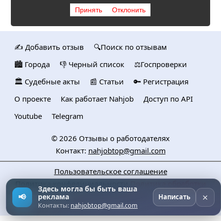
Принять
Отклонить
✍️ Добавить отзыв
🔍Поиск по отзывам
🏙️ Городa
👎 Черный список
⚖️Госпроверки
🏛️ Судебные акты
📰 Статьи
🔑 Регистрация
О проекте
Как работает Nahjob
Доступ по API
Youtube
Telegram
© 2026
Отзывы о работодателях
Контакт:
nahjobtop@gmail.com
Пользовательское соглашение
Политика конфедициальности
Политика обработки
Здесь могла бы быть ваша
персональных данных
×
📢
реклама
Написать
Контакты:
nahjobtop@gmail.com