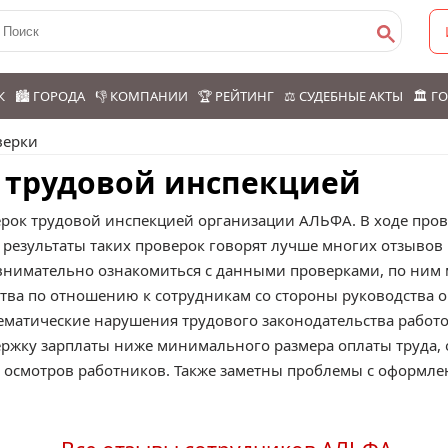
К
🏙️ ГОРОДА
👎 КОМПАНИИ
🏆 РЕЙТИНГ
⚖️ СУДЕБНЫЕ АКТЫ
🏛️ 
верки
 трудовой инспекцией
ерок трудовой инспекцией организации АЛЬФА. В ходе пр
 результаты таких проверок говорят лучше многих отзывов
нимательно ознакомиться с данными проверками, по ним м
ва по отношению к сотрудникам со стороны руководства о
матические нарушения трудового законодательства работо
ржку зарплаты ниже минимального размера оплаты труда, 
х осмотров работников. Также заметны проблемы с оформл