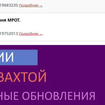
819683235
Подробнее →
вня МРОТ.
119752013
Подробнее →