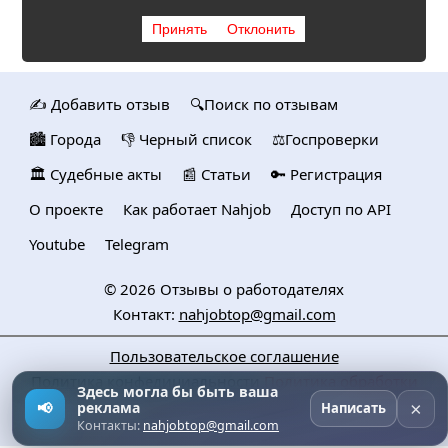
Принять
Отклонить
✍️ Добавить отзыв
🔍Поиск по отзывам
🏙️ Городa
👎 Черный список
⚖️Госпроверки
🏛️ Судебные акты
📰 Статьи
🔑 Регистрация
О проекте
Как работает Nahjob
Доступ по API
Youtube
Telegram
© 2026
Отзывы о работодателях
Контакт:
nahjobtop@gmail.com
Пользовательское соглашение
Политика конфедициальности
Политика обработки
Здесь могла бы быть ваша
персональных данных
×
📢
реклама
Написать
Контакты:
nahjobtop@gmail.com