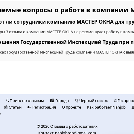
аемые вопросы о работе в компании
т ли сотрудники компанию МАСТЕР ОКНА для тр
ры 3 отзыва о компании МАСТЕР ОКНА не рекомендуют работу в комп
рушения Государственной Инспекцией Труда при 
верках Государственной Инспекцией Труда компании МАСТЕР ОКНА с в
🔍Поиск по отзывам
🏙️ Городa
👎 Черный список
⚖️Госпров
📰 Статьи
🔑 Регистрация
О проекте
Как работает Nahjob
Д
m
© 2026
Отзывы о работодателях
Контакт:
nahjobtop@gmail.com