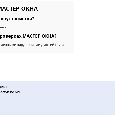
 МАСТЕР ОКНА
удоустройства?
ании.
проверках МАСТЕР ОКНА?
ыявленными нарушениями условий труда
ерки
оступ по API