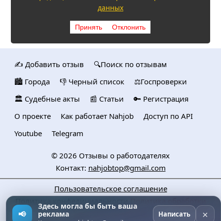
данных
Принять
Отклонить
✍️ Добавить отзыв
🔍Поиск по отзывам
🏙️ Городa
👎 Черный список
⚖️Госпроверки
🏛️ Судебные акты
📰 Статьи
🔑 Регистрация
О проекте
Как работает Nahjob
Доступ по API
Youtube
Telegram
© 2026
Отзывы о работодателях
Контакт:
nahjobtop@gmail.com
Пользовательское соглашение
Политика конфедициальности
Политика обработки
Здесь могла бы быть ваша
персональных данных
×
📢
реклама
Написать