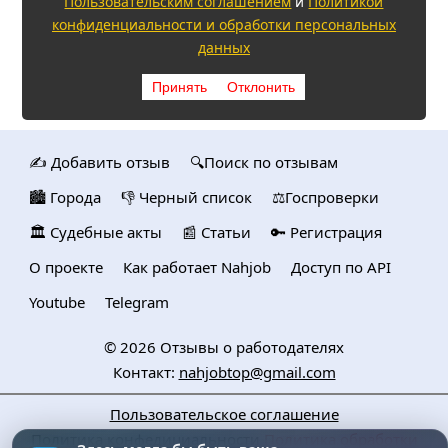
Пользовательским соглашением
и
Политикой
конфиденциальности и обработки персональных
данных
Принять
Отклонить
✍️ Добавить отзыв
🔍Поиск по отзывам
🏙️ Городa
👎 Черный список
⚖️Госпроверки
🏛️ Судебные акты
📰 Статьи
🔑 Регистрация
О проекте
Как работает Nahjob
Доступ по API
Youtube
Telegram
© 2026
Отзывы о работодателях
Контакт:
nahjobtop@gmail.com
Пользовательское соглашение
Политика конфедициальности
Политика обработки