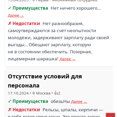
✓ Преимущества
Нет ничего хорошего…
Далее →
✗ Недостатки
Нет разнообразия,
самоутверждаются за счёт неопытности
молодёжи, задерживают зарплату ради своей
выгоды… Обещают зарплату, которую
не в состоянии обеспечить. Позорная,
лицемерная шарашка!
Далее →
Отсутствие условий для
персонала
17.10.2024
•
Москва
•
👍2
✓ Преимущества
обезьНы
Далее →
✗ Недостатки
Рельсы, шпалы, кирпичи —
в тебя летит струя мочи. Это просто девиз