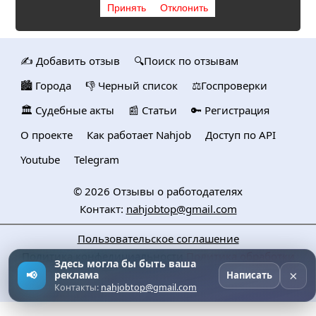
Принять
Отклонить
✍️ Добавить отзыв
🔍Поиск по отзывам
🏙️ Городa
👎 Черный список
⚖️Госпроверки
🏛️ Судебные акты
📰 Статьи
🔑 Регистрация
О проекте
Как работает Nahjob
Доступ по API
Youtube
Telegram
© 2026
Отзывы о работодателях
Контакт:
nahjobtop@gmail.com
Пользовательское соглашение
Политика конфедициальности
Политика обработки
Здесь могла бы быть ваша
персональных данных
×
📢
реклама
Написать
Контакты:
nahjobtop@gmail.com