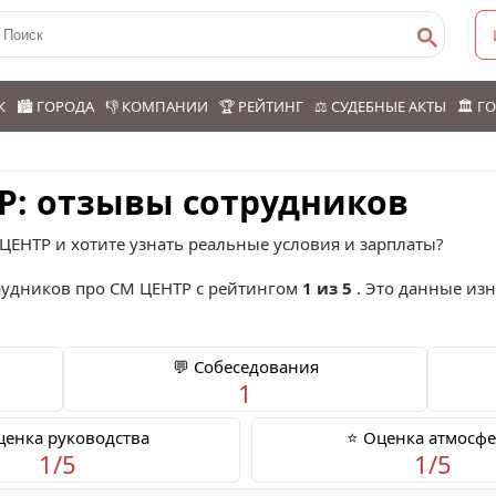
К
🏙️ ГОРОДА
👎 КОМПАНИИ
🏆 РЕЙТИНГ
⚖️ СУДЕБНЫЕ АКТЫ
🏛️ 
Р: отзывы сотрудников
ЦЕНТР и хотите узнать реальные условия и зарплаты?
удников про
СМ ЦЕНТР
с рейтингом
1 из 5
. Это данные изн
💬 Собеседования
1
ценка руководства
⭐ Оценка атмосф
1/5
1/5