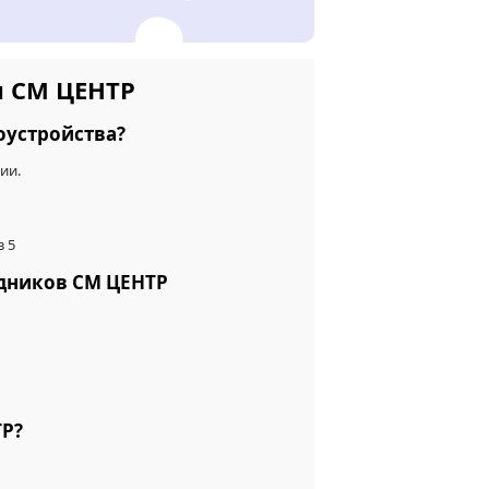
и СМ ЦЕНТР
оустройства?
ии.
з 5
удников СМ ЦЕНТР
ТР?