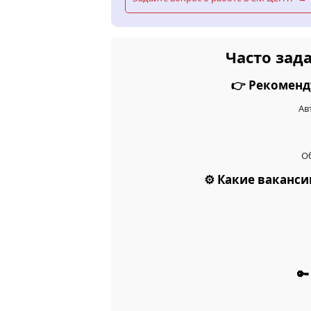
Часто зад
👉 Рекоменд
Ав
Об
⚙️ Какие ваканс
🔑