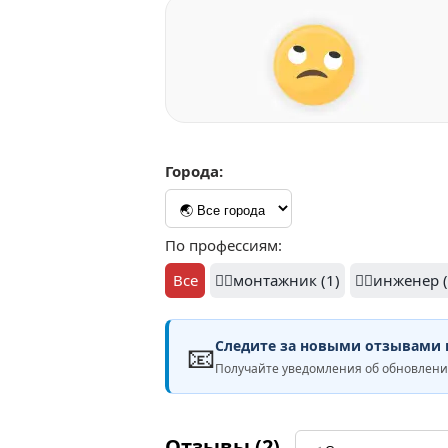
Города:
По профессиям:
Все
👷‍♂️монтажник (1)
👷‍♂️инженер 
Следите за новыми отзывами н
📧
Получайте уведомления об обновлен
Отзывы (2)