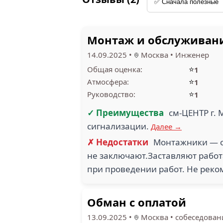
Монтаж и обслуживан
14.09.2025
•
Москва
•
Инженер
⭐
Общая оценка:
1
⭐
Атмосфера:
1
⭐
Руководство:
1
✓ Преимущества
см-ЦЕНТР г.
сигнализации.
Далее →
✗ Недостатки
Монтажники — о
не заключают.Заставляют работа
при проведении работ. Не реко
Обман с оплатой
13.09.2025
•
Москва
•
собеседован