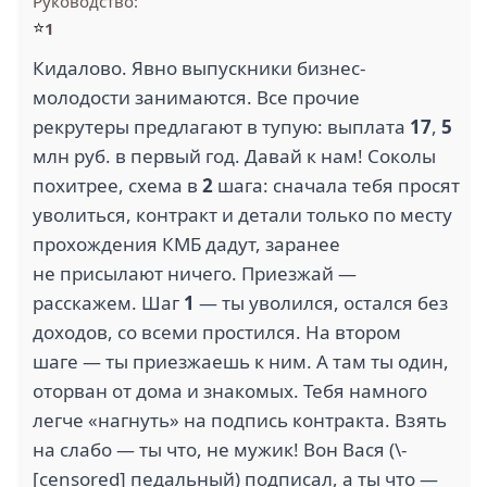
Руководство:
⭐
1
Кидалово. Явно выпускники бизнес-
молодости занимаются. Все прочие
рекрутеры предлагают в тупую: выплата
17
,
5
млн руб. в первый год. Давай к нам! Соколы
похитрее, схема в
2
шага: сначала тебя просят
уволиться, контракт и детали только по месту
прохождения КМБ дадут, заранее
не присылают ничего. Приезжай —
расскажем. Шаг
1
— ты уволился, остался без
доходов, со всеми простился. На втором
шаге — ты приезжаешь к ним. А там ты один,
оторван от дома и знакомых. Тебя намного
легче «нагнуть» на подпись контракта. Взять
на слабо — ты что, не мужик! Вон Вася (\-
[censored] педальный) подписал, а ты что —