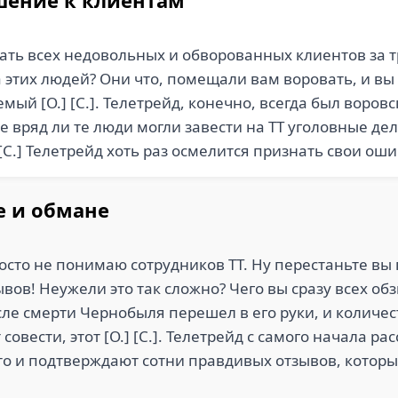
шение к клиентам
ать всех недовольных и обворованных клиентов за т
 этих людей? Они что, помещали вам воровать, и вы 
ый [О.] [С.]. Телетрейд, конечно, всегда был воровс
е вряд ли те люди могли завести на ТТ уголовные дел
 [С.] Телетрейд хоть раз осмелится признать свои ош
е и обмане
росто не понимаю сотрудников ТТ. Ну перестаньте вы 
ывов! Неужели это так сложно? Чего вы сразу всех об
после смерти Чернобыля перешел в его руки, и колич
 совести, этот [О.] [С.]. Телетрейд с самого начала 
то и подтверждают сотни правдивых отзывов, которы