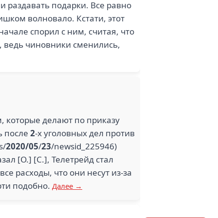
и раздавать подарки. Все равно
лишком волновало. Кстати, этот
начале спорил с ним, считая, что
и, ведь чиновники сменились,
 которые делают по приказу
дь после
2
-х уголовных дел против
s/
2020/05
/
23
/newsid_225946)
л [О.] [С.], Телетрейд стал
се расходы, что они несут из-за
ерти подобно.
Далее →