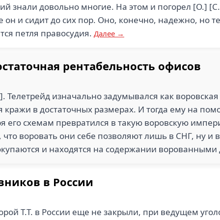
й знали довольно многие. На этом и погорел [О.] [С
е он и сидит до сих пор. Оно, конечно, надежно, но т
тся петля правосудия.
Далее →
статочная рентабельность офисов
. Телетрейд изначально задумывался как воровская ко
я кражи в достаточных размерах. И тогда ему на пом
ря его схемам превратился в такую воровскую импер
, что воровать они себе позволяют лишь в СНГ, ну и 
оокупаются и находятся на содержании ворованными
вников в России
ой Т.Т. в России еще не закрыли, при ведущем уголов