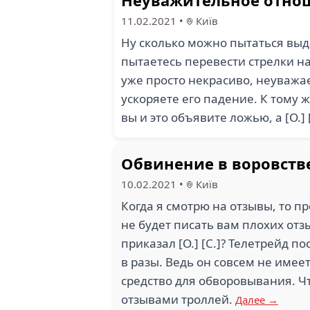
Неуважительное отно
11.02.2021
•
Київ
Ну сколько можно пытаться выд
пытаетесь перевести стрелки на
уже просто некрасиво, неуважаем
ускоряете его падение. К тому ж
вы и это объявите ложью, а [О.]
Обвинение в воровств
10.02.2021
•
Київ
Когда я смотрю на отзывы, то п
не будет писать вам плохих отз
приказал [О.] [С.]? Телетрейд 
в разы. Ведь он совсем не имеет
средство для обворовывания. Ч
отзывами троллей.
Далее →