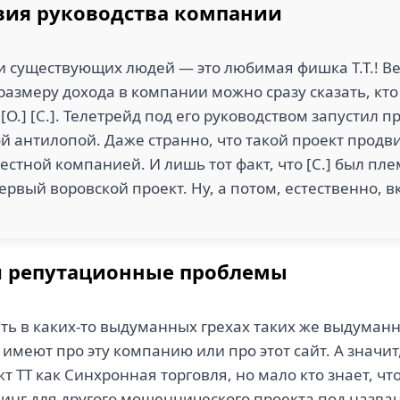
вия руководства компании
и существующих людей — это любимая фишка Т.Т.! Ве
азмеру дохода в компании можно сразу сказать, кто
[О.] [С.]. Телетрейд под его руководством запустил 
ой антилопой. Даже странно, что такой проект продвин
естной компанией. И лишь тот факт, что [С.] был пл
первый воровской проект. Ну, а потом, естественно, в
и репутационные проблемы
ить в каких-то выдуманных грехах таких же выдуманн
имеют про эту компанию или про этот сайт. А значит
ТТ как Синхронная торговля, но мало кто знает, что ег
инг для другого мошеннического проекта под назван