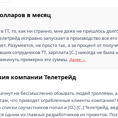
олларов в месяц
в ТТ, то, как ни странно, мне даже не пришлось долго 
Телетрейд исправно запускает в производство все его с
. Разумеется, не просто так, а за процент от получ
вших сотрудников ТТ, зарплата [С.] никогда не была 
прикинуть примерно эти суммы.
Далее →
вия компании Телетрейд
начнут не бессмысленно обзывать людей троллями, а
там, что приводят ограбленные клиенты компании? К
в списки соучастников попал и [О.] [С.] Телетрейд, в
ся одним из главных разработчиков их проектов. По