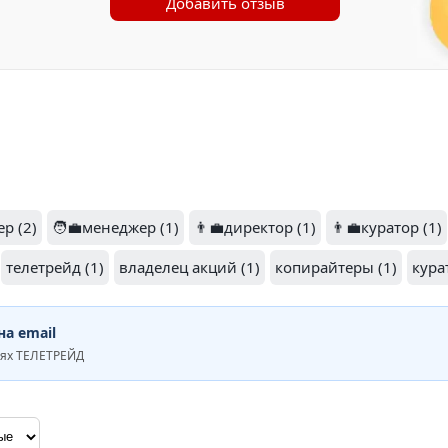
Добавить отзыв
р (2)
🧑‍💼менеджер (1)
👨‍💼директор (1)
👨‍💼куратор (1)
телетрейд (1)
владелец акций (1)
копирайтеры (1)
курат
а email
иях ТЕЛЕТРЕЙД