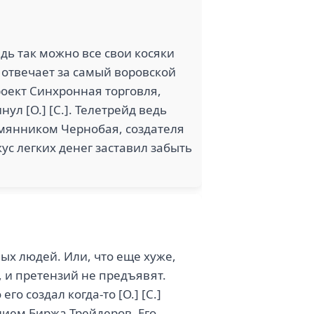
дь так можно все свои косяки
 отвечает за самый воровской
проект Синхронная торговля,
ул [О.] [С.]. Телетрейд ведь
емянником Чернобая, создателя
кус легких денег заставил забыть
ых людей. Или, что еще хуже,
, и претензий не предъявят.
о создал когда-то [О.] [С.]
ием Биржа Трейдеров. Его,