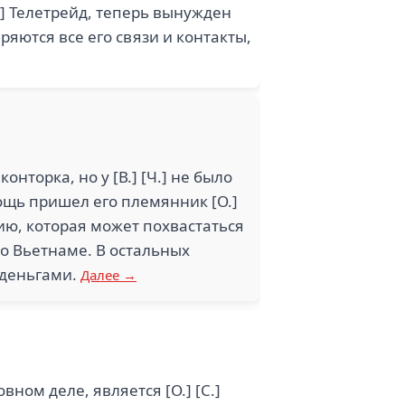
.] Телетрейд, теперь вынужден
еряются все его связи и контакты,
нторка, но у [В.] [Ч.] не было
ощь пришел его племянник [О.]
ию, которая может похвастаться
во Вьетнаме. В остальных
 деньгами.
Далее →
ном деле, является [О.] [С.]