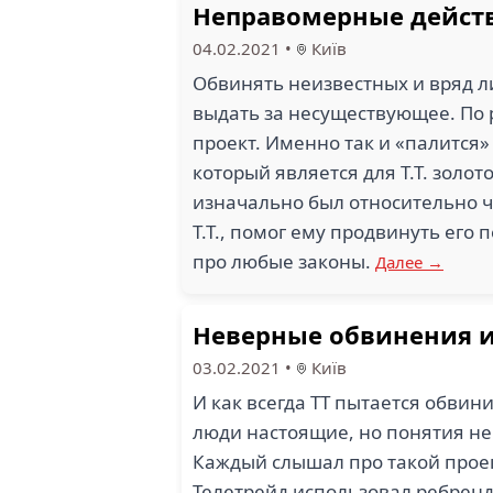
Неправомерные дейст
04.02.2021
•
Київ
Обвинять неизвестных и вряд л
выдать за несуществующее. По р
проект. Именно так и «палится» 
который является для Т.Т. золот
изначально был относительно ч
Т.Т., помог ему продвинуть его 
про любые законы.
Далее →
Неверные обвинения 
03.02.2021
•
Київ
И как всегда ТТ пытается обвин
люди настоящие, но понятия не 
Каждый слышал про такой проект 
Телетрейд использовал ребренд