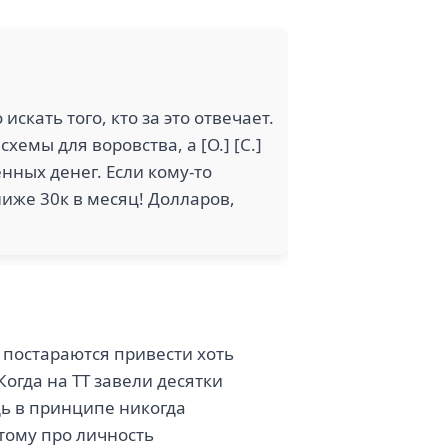
искать того, кто за это отвечает.
хемы для воровства, а [О.] [С.]
енных денег. Если кому-то
ниже 30к в месяц! Долларов,
 постараются привести хоть
огда на ТТ завели десятки
едь в принципе никогда
этому про личность