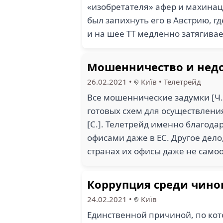
«изобретателя» афер и махинаци
был запихнуть его в Австрию, гд
и на шее ТТ медленно затягивае
Мошенничество и недо
26.02.2021
•
Київ
•
Телетрейд
Все мошеннические задумки [Ч.]
готовых схем для осуществлени
[С.]. Телетрейд именно благода
офисами даже в ЕС. Другое дело
странах их офисы даже не сам
Коррупция среди чино
24.02.2021
•
Київ
Единственной причиной, по котор