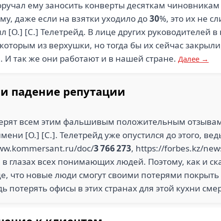
поручал ему заносить конверты десяткам чиновникам 
му, даже если на взятки уходило до
30
%, это их не с
 [О.] [С.] Телетрейд. В лице других руководителей в 
которым из верхушки, но тогда бы их сейчас закрыл
 И так же они работают и в нашей стране.
Далее →
и падение репутации
верят всем этим фальшивым положительным отзывам,
мени [О.] [С.]. Телетрейд уже опустился до этого, ве
www.kommersant.ru/doc/
3 766 273
, https://forbes.kz/new
в глазах всех понимающих людей. Поэтому, как и сказа
е, что новые люди смогут своими потерями покрыть в
едь потерять офисы в этих странах для этой кухни см