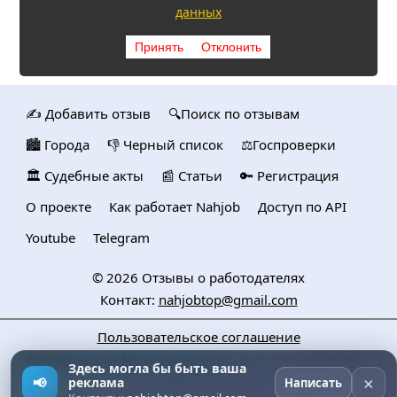
данных
Принять
Отклонить
✍️ Добавить отзыв
🔍Поиск по отзывам
🏙️ Городa
👎 Черный список
⚖️Госпроверки
🏛️ Судебные акты
📰 Статьи
🔑 Регистрация
О проекте
Как работает Nahjob
Доступ по API
Youtube
Telegram
© 2026
Отзывы о работодателях
Контакт:
nahjobtop@gmail.com
Пользовательское соглашение
Политика конфедициальности
Политика обработки
Здесь могла бы быть ваша
персональных данных
×
📢
реклама
Написать