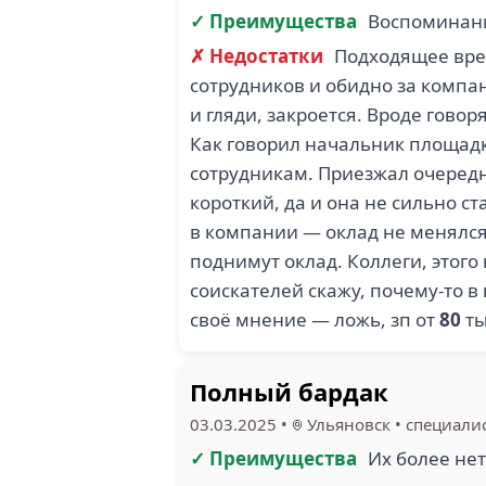
✓ Преимущества
Воспомина
✗ Недостатки
Подходящее врем
сотрудников и обидно за компан
и гляди, закроется. Вроде говор
Как говорил начальник площадк
сотрудникам. Приезжал очередно
короткий, да и она не сильно с
в компании — оклад не менялс
поднимут оклад. Коллеги, этого
соискателей скажу, почему-то в
своё мнение — ложь, зп от
80
ты
Полный бардак
03.03.2025
•
Ульяновск
•
специали
✓ Преимущества
Их более не