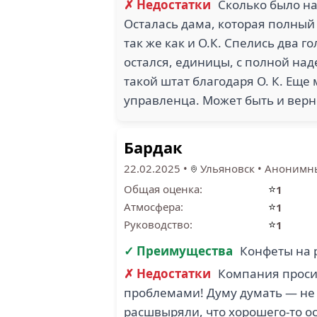
✗ Недостатки
Сколько было на
Осталась дама, которая полны
так же как и О.К. Спелись два г
остался, единицы, с полной на
такой штат благодаря О. К. Еще
управленца. Может быть и вер
Бардак
22.02.2025
•
Ульяновск
•
Анонимны
⭐
Общая оценка:
1
⭐
Атмосфера:
1
⭐
Руководство:
1
✓ Преимущества
Конфеты на
✗ Недостатки
Компания просит
проблемами! Думу думать — не 
расшвыряли, что хорошего-то о