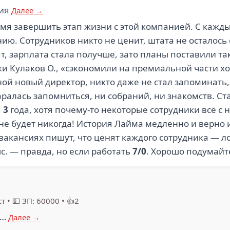
ния
Далее →
я завершить этап жизни с этой компанией. С кажды
ию. Сотрудников никто не ценит, штата не осталось 
ят, зарплата стала получше, зато планы поставили так
и Кулаков О., «сэкономили на премиальной части хо
й новый директор, никто даже не стал запоминать, ка
таралась запомниться, ни собраний, ни знакомств. Ст
я
3
года, хотя почему-то некоторые сотрудники всё с 
 не будет никогда! История Лайма медленно и верно 
 вакансиях пишут, что ценят каждого сотрудника — 
с. — правда, но если работать
7/0
. Хорошо подумайт
ст
•
💵 ЗП: 60000
•
👍2
т…
Далее →