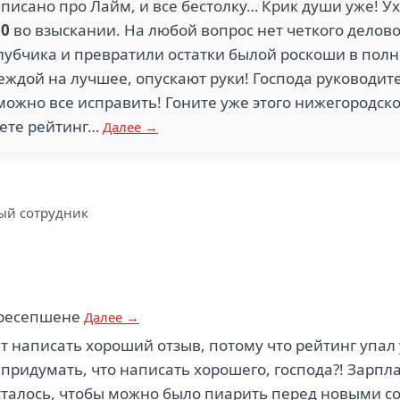
писано про Лайм, и все бестолку… Крик души уже! У
й
0
во взыскании. На любой вопрос нет четкого делово
олубчика и превратили остатки былой роскоши в полно
деждой на лучшее, опускают руки! Господа руководит
 можно все исправить! Гоните уже этого нижегородско
нете рейтинг…
Далее →
й сотрудник
 ресепшене
Далее →
 написать хороший отзыв, потому что рейтинг упал
придумать, что написать хорошего, господа?! Зарпл
сталось, чтобы можно было пиарить перед новыми со