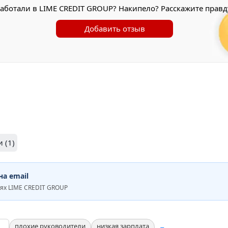
аботали в LIME CREDIT GROUP? Накипело? Расскажите правд
Добавить отзыв
 (1)
а email
ях LIME CREDIT GROUP
плохие руководители
низкая зарплата