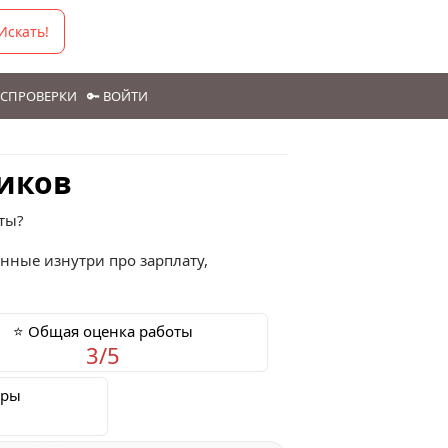
Искать!
ГОСПРОВЕРКИ
🔑 ВОЙТИ
ников
ты?
анные изнутри про зарплату,
⭐ Общая оценка работы
3/5
еры