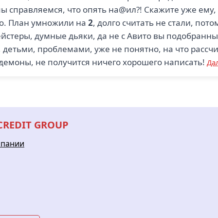
мы справляемся, что опять на@ил?! Скажите уже ему,
ело. План умножили на
2
, долго считать не стали, пот
мейстеры, думные дьяки, да не с Авито вы подобран
 детьми, проблемами, уже не понятно, на что рассч
 демоны, не получится ничего хорошего написать!
Да
 CREDIT GROUP
мпании