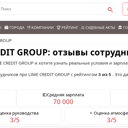
К
🏙️ ГОРОДА
👎 КОМПАНИИ
🏆 РЕЙТИНГ
⚖️ СУДЕБНЫЕ АКТЫ
🏛️ 
GROUP
EDIT GROUP: отзывы сотруд
E CREDIT GROUP и хотите узнать реальные условия и зарпла
удников про
LIME CREDIT GROUP
с рейтингом
3 из 5
. Это д
💵Средняя зарплата
70 000
ценка руководства
⭐ Оценка атмосф
3/5
3/5