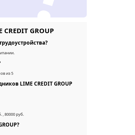
E CREDIT GROUP
трудоустройства?
мпании.
?
ов из 5
удников LIME CREDIT GROUP
, 80000 руб.
 GROUP?