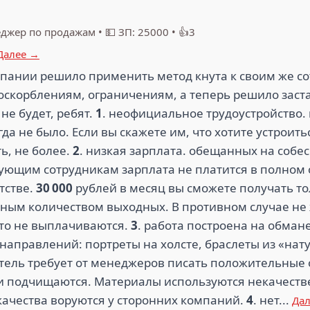
джер по продажам
•
💵 ЗП: 25000
•
👍3
Далее →
мпании решило применить метод кнута к своим же с
оскорблениям, ограничениям, а теперь решило зас
не будет, ребят.
1
. неофициальное трудоустройство.
а не было. Если вы скажете им, что хотите устроит
ь, не более.
2
. низкая зарплата. обещанных на собе
ющим сотрудникам зарплата не платится в полном о
тстве.
30 000
рублей в месяц вы сможете получать тол
ьным количеством выходных. В противном случае не
то не выплачиваются.
3
. работа построена на обман
направлений: портреты на холсте, браслеты из «нат
тель требует от менеджеров писать положительные 
ки подчищаются. Материалы используются некачеств
 качества воруются у сторонних компаний.
4
. нет...
Да