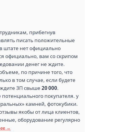
отрудникам, прибегнув
тавлять писать положительные
 в штате нет официально
ься официально, вам со скрипом
седовании денег не ждите.
бъеме, по причине того, что
ько в том случае, если будете
 ждите ЗП свыше
20 000
.
е потенциального покупателя. у
уральных» камней, фотокубики.
отзывы якобы от лица клиентов,
енные, оборудование регулярно
лее →