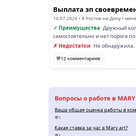
Выплата зп своевремен
10.07.2024
•
Ростов-на-Дону
•
мене
✓ Преимущества
Дружный колл
самостоятельно и нет порога п
✗ Недостатки
Не обнаружила.
💬12 комментариев
Вопросы о работе в MARY
Ваша общая оценка работы в ко
💬1
Какая ставка за час в Mary art?
💬1