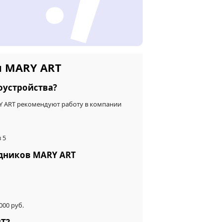
и MARY ART
оустройства?
Y ART рекомендуют работу в компании
 5
удников MARY ART
00 руб.