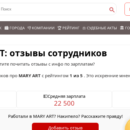
К
🏙️ ГОРОДА
👎 КОМПАНИИ
🏆 РЕЙТИНГ
⚖️ СУДЕБНЫЕ АКТЫ
🏛️ 
T: отзывы сотрудников
тите почитать отзывы с инфо по зарплатам?
ков про
MARY ART
с рейтингом
1 из 5
. Это искренние мнен
💵Средняя зарплата
22 500
Работали в MARY ART? Накипело? Расскажите правду!
Добавить отзыв