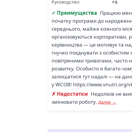
⭐
Руководство:
5
✓ Преимущества
Працюю мене
початку програми до народженн
середнього, майже кожного міся
організовуються корпоративи, ро
керівництва — це мотивує та на
гнучко поєднувати з особистим 
повітряними тривогами, часто 
розвитку. Особисто я багато чом
залишатися тут надалі — на дан
у WCOB! https://www.vnutri.org/v
✗ Недостатки
Недоліків не ви
змінювати роботу.
Далее →