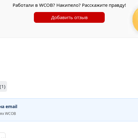
Работали в WCOB? Накипело? Расскажите правду!
Добавить отзыв
(1)
а email
иях WCOB