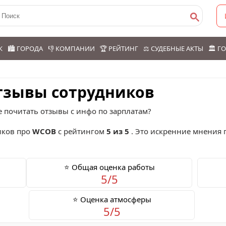
К
🏙️ ГОРОДА
👎 КОМПАНИИ
🏆 РЕЙТИНГ
⚖️ СУДЕБНЫЕ АКТЫ
🏛️ 
отзывы сотрудников
е почитать отзывы с инфо по зарплатам?
ков про
WCOB
с рейтингом
5 из 5
. Это искренние мнения 
⭐ Общая оценка работы
5/5
⭐ Оценка атмосферы
5/5