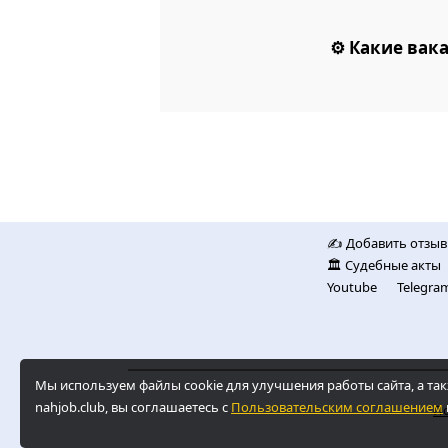
⚙️ Какие ва
✍️ Добавить отзыв
🏛️ Судебные акты
Youtube
Telegra
Мы используем файлы cookie для улучшения работы сайта, а 
nahjob.club, вы соглашаетесь с
Пользовательским соглашением
По