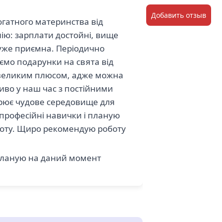
Добавить отзыв
гатного материнства від
ю: зарплати достойні, вище
дуже приємна. Періодично
уємо подарунки на свята від
 є великим плюсом, адже можна
иво у наш час з постійними
рює чудове середовище для
 професійні навички і планую
оботу. Щиро рекомендую роботу
 планую на даний момент