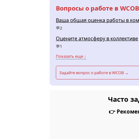
Вопросы о работе в WCOB
Ваша общая оценка работы в ко
💬2
Оцените атмосферу в коллективе
💬1
Показать еще ↓
Задайте вопрос о работе в WCOB →
Часто з
👉 Рекоме