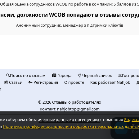
Общая оценка сотрудников WCOB по работе в компании: 5 баллов из 
кансии, должности WCOB попадают в отзывы сотр
Анонимный сотрудник, менеджер з підтримки клієнтів
🔍Поиск по отзывам
🏙️ Городa
👎 Черный список
⚖️Госпров
📰 Статьи
🔑 Регистрация
О проекте
Как работает Nahjob
Д
m
© 2026
Отзывы о работодателях
Контакт:
nahjobtop@gmail.com
также собираем обезличенные данные о посещениях с помощью
Яндекс
Пользовательское соглашение
Зд
и
Политикой конфиденциальности и обработки персональных данны
литика конфедициальности
Политика обработки персональных дан
📢
Кон