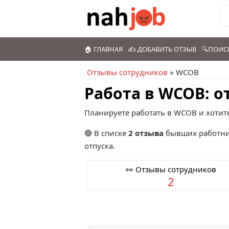
🏠 ГЛАВНАЯ
✍️ ДОБАВИТЬ ОТЗЫВ
🔍ПОИС
Отзывы сотрудников
» WCOB
Работа в WCOB: 
Планируете работать в WCOB и хотит
🔴 В списке
2 отзыва
бывших работни
отпуска.
👀 Отзывы сотрудников
2