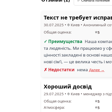
Текст не требует испр
30.07.2025
•
Киев
•
Анонимный со
⭐
Общая оценка:
5
✓ Преимущества
Наша компані
та людяність. Ми працюємо у сфер
цінності закладені в основі на
нові сім’ї, — це велика честь і
✗ Недостатки
нема
Далее →
Хороший досвід
29.07.2025
•
Киев
•
менеджер з під
⭐
Общая оценка:
5
⭐
Атмосфера:
5