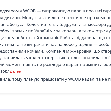
джером у WCOB — супроводжую пари в процесі суро
я дитини. Можу сказати лише позитивне про компані
ця є бонуси. Колектив теплий, дружній, атмосфера 
бочі поїздки по Україні чи за кордон, а також отрим
дихає у роботі в цій компанії. Робота віддалена, що
життям та не витрачати час на дорогу щодня — особл
недоспаними ночами. Компанія міжнародна, що ство
у навчилась у колег та керівників, вдосконалила свої
ий момент навіть не розглядаю варіантів змінити р
tsob/
Далее →
явила, тому планую працювати у WCOB надалі та не