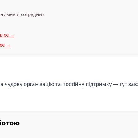
нимный сотрудник
алее →
ее →
а чудову організацію та постійну підтримку — тут за
ботою