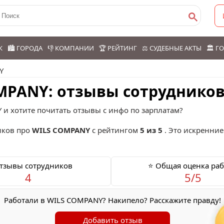
К
🏙️ ГОРОДА
👎 КОМПАНИИ
🏆 РЕЙТИНГ
⚖️ СУДЕБНЫЕ АКТЫ
🏛️ 
Y
OMPANY: отзывы сотруднико
 и хотите почитать отзывы с инфо по зарплатам?
ков про
WILS COMPANY
с рейтингом
5 из 5
. Это искренние
Отзывы сотрудников
⭐ Общая оценка ра
4
5/5
Работали в WILS COMPANY? Накипело? Расскажите правду!
Добавить отзыв