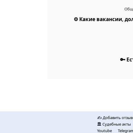
Обща
⚙️ Какие вакансии, 
🔑 Е
✍️ Добавить отзыв
🏛️ Судебные акты
Youtube
Telegra