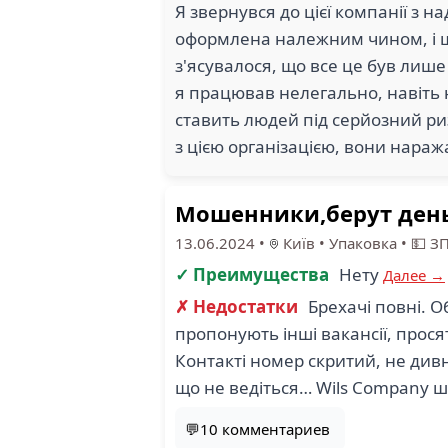
Я звернувся до цієї компанії з н
оформлена належним чином, і що
з'ясувалося, що все це був лише
я працював нелегально, навіть 
ставить людей під серйозний р
з цією організацією, вони нараж
Мошенники,берут день
13.06.2024
•
Київ
•
Упаковка
•
💵 З
✓ Преимущества
Нету
Далее →
✗ Недостатки
Брехачі повні. О
пропонують інші вакансії, просять
Контакті номер скритий, не дивн
що не ведіться… Wils Company 
💬10 комментариев