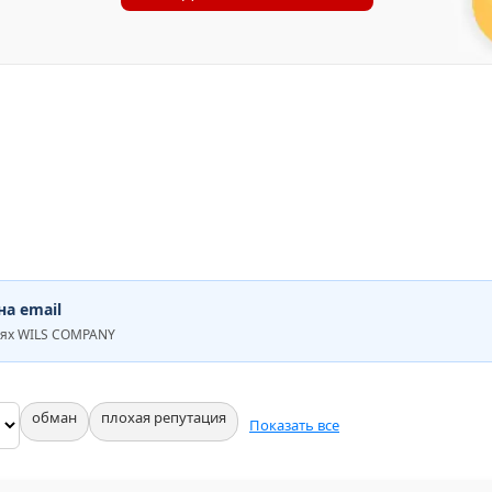
а email
иях WILS COMPANY
обман
плохая репутация
Показать все