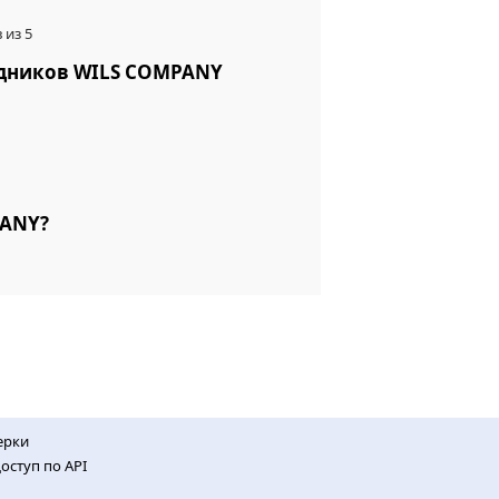
 из 5
удников WILS COMPANY
PANY?
ерки
оступ по API