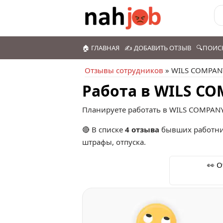
🏠 ГЛАВНАЯ
✍️ ДОБАВИТЬ ОТЗЫВ
🔍ПОИС
Отзывы сотрудников
» WILS COMPAN
Работа в WILS C
Планируете работать в WILS COMPANY
🔴 В списке
4 отзыва
бывших работни
штрафы, отпуска.
👀 