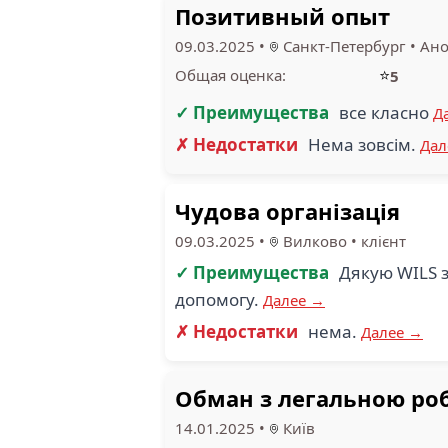
Позитивный опыт
09.03.2025
•
Санкт-Петербург
•
Ано
⭐
Общая оценка:
5
✓ Преимущества
все класно
Д
✗ Недостатки
Нема зовсім.
Дал
Чудова організація
09.03.2025
•
Вилково
•
клієнт
✓ Преимущества
Дякую WILS з
допомогу.
Далее →
✗ Недостатки
нема.
Далее →
Обман з легальною ро
14.01.2025
•
Київ