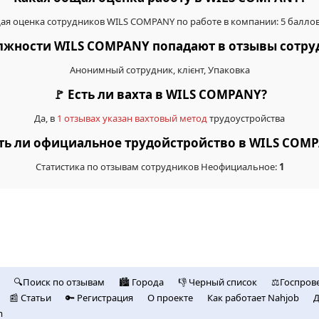
я оценка сотрудников WILS COMPANY по работе в компании: 5 баллов
должности WILS COMPANY попадают в отзывы сотр
Анонимный сотрудник, клієнт, Упаковка
🚩 Есть ли вахта в WILS COMPANY?
Да, в
1 отзывах указан вахтовый метод
трудоустройства
сть ли официальное трудойстройство в WILS COM
Статистика по отзывам сотрудников Неофициальное:
1
🔍Поиск по отзывам
🏙️ Городa
👎 Черный список
⚖️Госпров
📰 Статьи
🔑 Регистрация
О проекте
Как работает Nahjob
Д
m