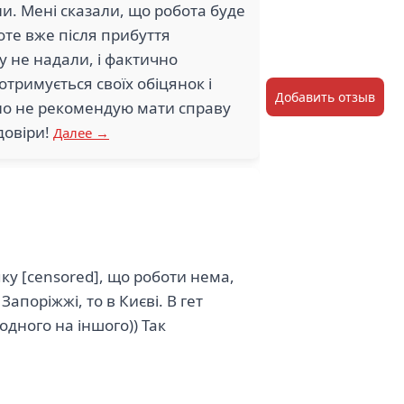
яли. Мені сказали, що робота буде
оте вже після прибуття
у не надали, і фактично
тримується своїх обіцянок і
Добавить отзыв
но не рекомендую мати справу
довіри!
Далее →
ку [censored], що роботи нема,
Запоріжжі, то в Києві. В гет
одного на іншого)) Так