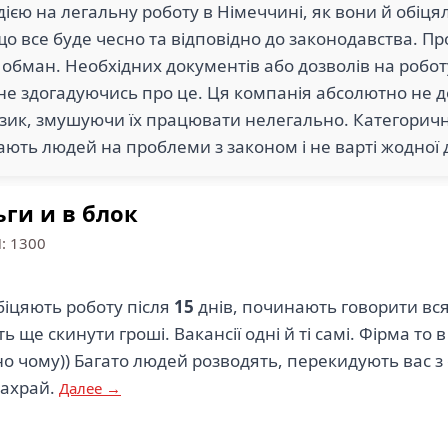
адією на легальну роботу в Німеччині, як вони й обіц
 все буде чесно та відповідно до законодавства. Пр
 обман. Необхідних документів або дозволів на робот
не здогадуючись про це. Ця компанія абсолютно не до
изик, змушуючи їх працювати нелегально. Категорич
ають людей на проблеми з законом і не варті жодної 
ги и в блок
П: 1300
біцяють роботу після
15
днів, починають говорити вся
 ще скинути гроші. Вакансії одні й ті самі. Фірма то в 
о чому)) Багато людей розводять, перекидують вас з 
шахрай.
Далее →