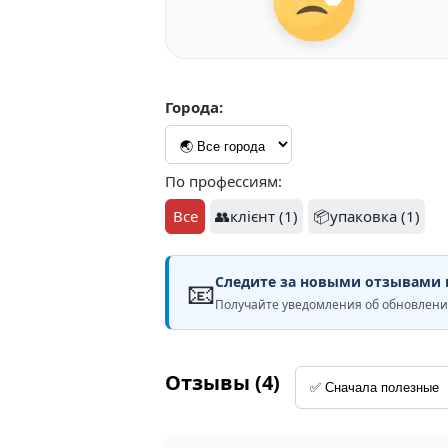
Города:
По профессиям:
Все
👥клієнт (1)
📦упаковка (1)
Следите за новыми отзывами н
📧
Получайте уведомления об обновлен
Отзывы (4)