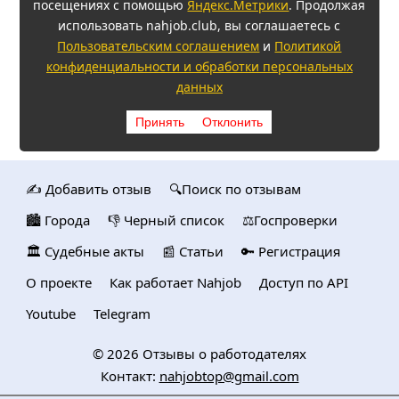
посещениях с помощью
Яндекс.Метрики
. Продолжая
использовать nahjob.club, вы соглашаетесь с
Пользовательским соглашением
и
Политикой
конфиденциальности и обработки персональных
данных
Принять
Отклонить
✍️ Добавить отзыв
🔍Поиск по отзывам
🏙️ Городa
👎 Черный список
⚖️Госпроверки
🏛️ Судебные акты
📰 Статьи
🔑 Регистрация
О проекте
Как работает Nahjob
Доступ по API
Youtube
Telegram
© 2026
Отзывы о работодателях
Контакт:
nahjobtop@gmail.com