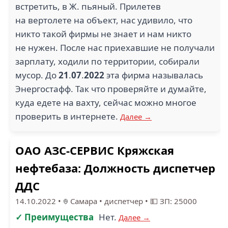
встретить, в Ж. пьяный. Прилетев
на вертолете на объект, нас удивило, что
никто такой фирмы не знает и нам никто
не нужен. После нас приехавшие не получали
зарплату, ходили по территории, собирали
мусор. До
21
.
07
.
2022
эта фирма называлась
Энергостафф. Так что проверяйте и думайте,
куда едете на вахту, сейчас можно многое
проверить в интернете.
Далее →
ОАО АЗС-СЕРВИС Кряжская
нефтебаза: Должность диспетчер
ДДС
14.10.2022
•
Самара
•
диспетчер
•
💵 ЗП: 25000
✓ Преимущества
Нет.
Далее →