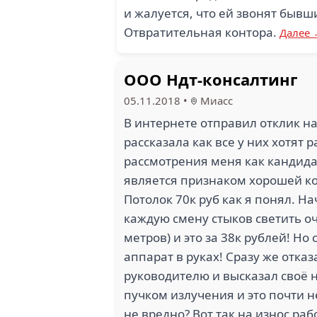
и жалуется, что ей звонят бывш
Отвратительная контора.
Далее
ООО Ндт-консалтинг
05.11.2018
•
Миасс
В интернете отправил отклик н
рассказала как все у них хотят 
рассмотрения меня как кандидат
является признаком хорошей ко
Потолок 70к руб как я понял. Н
каждую смену стыков светить оч
метров) и это за 38к рублей! Н
аппарат в руках! Сразу же отка
руководителю и высказал своё н
пучком излучения и это почти н
не вредно? Вот так на износ ра