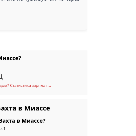
Миассе?
ц
дом? Статистика зарплат →
ахта в Миассе
Вахта в Миассе?
е:
1