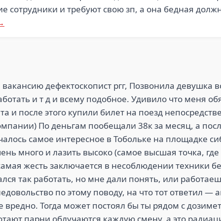
ие сотрудники и требуют свою зп, а она бедная долж
 →
а вакансию дефектоскопист ргг, Позвонила девушка в
работать и т д и всему подобное. Удивило что меня о
а и после этого купили билет на поезд непосредстве
мпании) По деньгам пообещали 38к за месяц, а по
ачалось самое интересное в Тобольке на площадке си
ень много и лазить высоко (самое высшая точка, гд
о самая жесть заключается в несоблюдении техники б
зался так работать, но мне дали понять, или работае
едовольство по этому поводу, на что тот ответил —
е вредно. Тогда может постоял бы ты рядом с дозиме
ботают парни облучаются каждую смену, а это радиаци