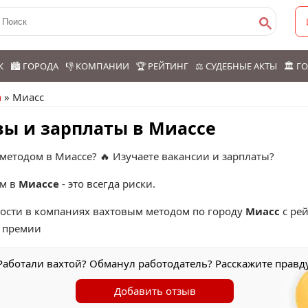
К
🏙️ ГОРОДА
👎 КОМПАНИИ
🏆 РЕЙТИНГ
⚖️ СУДЕБНЫЕ АКТЫ
🏛️ 
а
» Миасс
вы и зарплаты в Миассе
методом в Миассе? 🔥 Изучаете вакансии и зарплаты?
ом в
Миассе
- это всегда риски.
тости в компаниях вахтовым методом по городу
Миасс
с ре
и премии
Работали вахтой? Обманул работодатель? Расскажите правду
Добавить отзыв