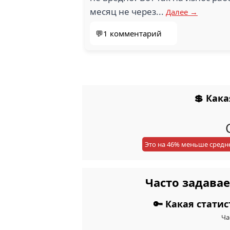
месяц не через...
Далее →
💬1 комментарий
💲 Как
Это на 46% меньше средн
Часто задава
🔑 Какая стати
Ча