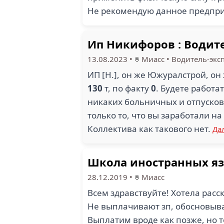
Не рекомендую данное предпри
Ип Никифоров : Водите
13.08.2023
•
Миасс
•
Водитель-экс
ИП [Н.], он же Южуралстрой, о
130
т, по факту
0
. Будете работа
никаких больничных и отпусков.
только то, что вы заработали н
Коллектива как такового нет.
Да
Школа иностранных яз
28.12.2019
•
Миасс
Всем здравствуйте! Хотела расс
Не выплачивают зп, обосновываю
Выплатим вроде как позже, но т