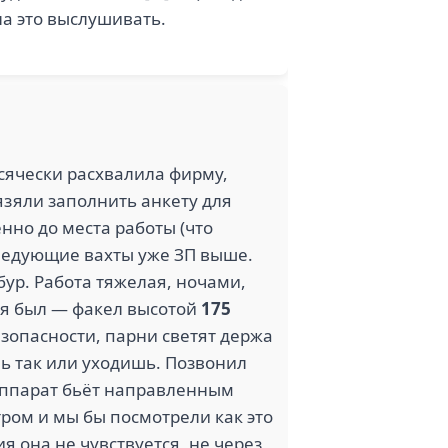
на это выслушивать.
сячески расхвалила фирму,
бязяли заполнить анкету для
нно до места работы (что
следующие вахты уже ЗП выше.
бур. Работа тяжелая, ночами,
е я был — факел высотой
175
езопасности, парни светят держа
шь так или уходишь. Позвонил
 аппарат бьёт направленным
тром и мы бы посмотрели как это
я она не чувствуется, не через