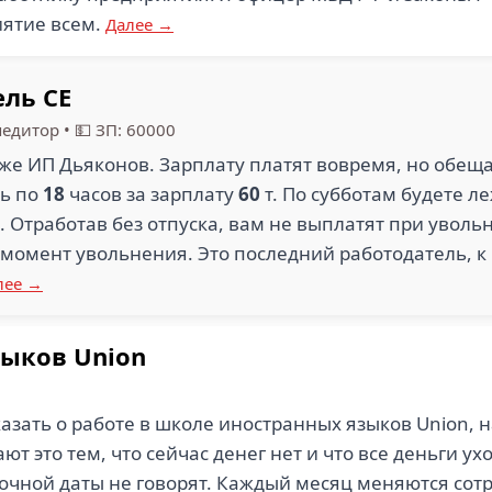
ятие всем.
Далее →
ль СЕ
педитор
•
💵 ЗП: 60000
н же ИП Дьяконов. Зарплату платят вовремя, но обещ
ть по
18
часов за зарплату
60
т. По субботам будете 
 Отработав без отпуска, вам не выплатят при уволь
а момент увольнения. Это последний работодатель, к 
лее →
ыков Union
казать о работе в школе иностранных языков Union,
т это тем, что сейчас денег нет и что все деньги у
очной даты не говорят. Каждый месяц меняются сотру