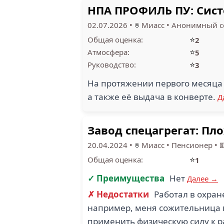
НПА ПРОФИЛЬ ПУ: Сист
02.07.2026
•
Миасс
•
Анонимный с
⭐
Общая оценка:
2
⭐
Атмосфера:
5
⭐
Руководство:
3
На протяжении первого месяца 
а также её выдача в конверте.
Д
Завод спецагрегат: Пл
20.04.2024
•
Миасс
•
Пенсионер
•

⭐
Общая оценка:
1
✓ Преимущества
Нет
Далее →
✗ Недостатки
Работал в охран
например, меня сожительница 
применить физическую силу к р