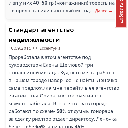
Добавить отзыв
и зп у них
40−50
тр (монтажники) тоеесть нам
не предоставили вахтовый метод...
Далее →
Стандарт агентство
недвижимости
10.09.2015
•
Ессентуки
Проработала в этом агентстве под
руководством Елены Щегловой три
с половиной месяца. Худшего места работы
в нашем городе наверное не найти. Леночка
сама предложила мне перейти в ее агентство
из агентства Орион, в котором я на тот
момент работала. Все агентства в городе
работают по схеме-
50
% от суммы гонорара
за сделку риэлтор отдает директору. Леночка
берет себе
65
%, а риэлтору
35
%