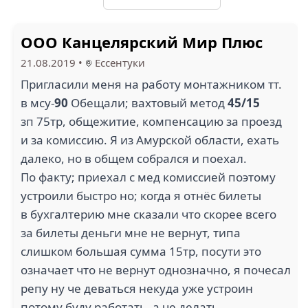
ООО Канцелярский Мир Плюс
21.08.2019
•
Ессентуки
Пригласили меня на работу монтажником тт.
в мсу-
90
Обещали; вахтовый метод
45/15
зп 75тр, общежитие, компенсацию за проезд
и за комиссию. Я из Амурской области, ехать
далеко, но в общем собрался и поехал.
По факту; приехал с мед комиссией поэтому
устроили быстро но; когда я отнёс билеты
в бухгалтерию мне сказали что скорее всего
за билеты деньги мне не вернут, типа
слишком большая сумма 15тр, посути это
означает что не вернут однозначно, я почесал
репу ну че деваться некуда уже устроин
потому буду работать, а че делать