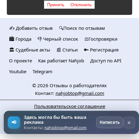
Принять
Отклонить
✍️ Добавить отзыв
🔍Поиск по отзывам
🏙️ Городa
👎 Черный список
⚖️Госпроверки
🏛️ Судебные акты
📰 Статьи
🔑 Регистрация
О проекте
Как работает Nahjob
Доступ по API
Youtube
Telegram
© 2026
Отзывы о работодателях
Контакт:
nahjobtop@gmail.com
Пользовательское соглашение
Политика конфедициальности
Политика обработки
Здесь могла бы быть ваша
персональных данных
×
📢
реклама
Написать
Контакты:
nahjobtop@gmail.com