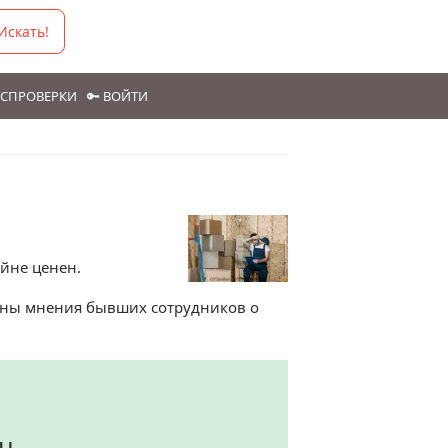
Искать!
ГОСПРОВЕРКИ
🔑 ВОЙТИ
ойне ценен.
раны мнения бывших сотрудников о
яц