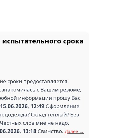
е испытательного срока
кие сроки предоставляется
ознакомилась с Вашим резюме,
одробной информации прошу Вас
15
.
06
.
2026
,
12
:
49
Оформление
спецодежда? Склад тёплый? Без
Честных слов мне не надо.
06
.
2026
,
13
:
18
Свинство.
Далее →