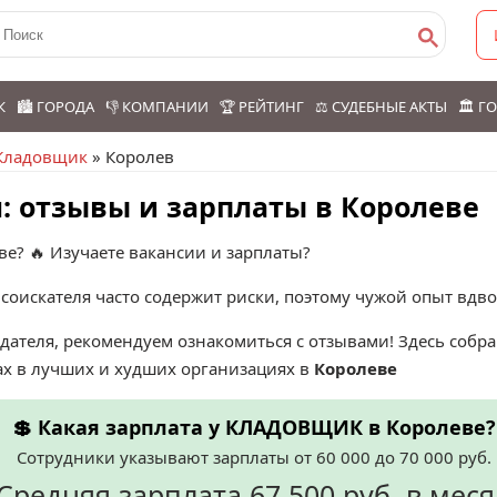
К
🏙️ ГОРОДА
👎 КОМПАНИИ
🏆 РЕЙТИНГ
⚖️ СУДЕБНЫЕ АКТЫ
🏛️ 
Кладовщик
» Королев
: отзывы и зарплаты в Королеве
е? 🔥 Изучаете вакансии и зарплаты?
соискателя часто содержит риски, поэтому чужой опыт вдв
дателя, рекомендуем ознакомиться с отзывами! Здесь соб
ах в лучших и худших организациях в
Королеве
💲 Какая зарплата у КЛАДОВЩИК в Королеве?
Сотрудники указывают зарплаты от 60 000 до 70 000 руб.
Средняя зарплата 67 500 руб. в мес