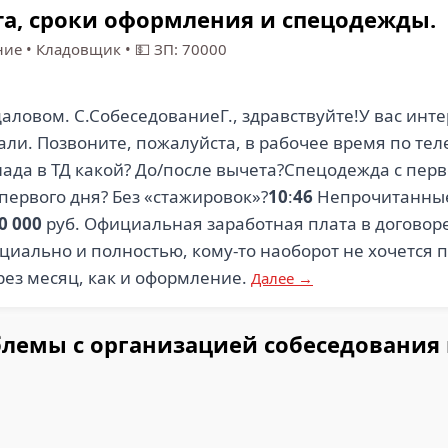
та, сроки оформления и спецодежды.
ние
•
Кладовщик
•
💵 ЗП: 70000
ловом. С.СобеседованиеГ., здравствуйте!У вас инте
тали. Позвоните, пожалуйста, в рабочее время по тел
ада в ТД какой? До/после вычета?Спецодежда с перв
 первого дня? Без «стажировок»?
10
:
46
Непрочитанные
0 000
руб. Официальная заработная плата в договор
иально и полностью, кому-то наоборот не хочется п
ез месяц, как и оформление.
Далее →
блемы с организацией собеседования