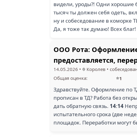
видели, уроды?! Одни хорошие б
тысяч ты должен себя одеть, вк
ну и собеседование в коморке Т
Да, я тоже так думаю! Всех благ
ООО Рота: Оформление 
предоставляется, пере
14.05.2026
•
Королев
•
собеседова
⭐
Общая оценка:
1
Здравствуйте. Оформление по ТД
прописан в ТД? Работа без откр
дать обратную связь.
14
:
14
Непр
испытательного срока (две неде
площадок. Переработки могут 