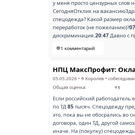
у меня просто цензурных слов н
СегодняОтклик на вакансиюЗдра
спецодежда? Какой размер оклад
переработок (не пожеланию)?
0
дискриминация.
20
:
47
Давно с п
💬1 комментарий
НПЦ МаксПрофит: Оклад
05.05.2026
•
Королев
•
собеседова
⭐
Общая оценка:
1
Если российский работодатель е
по ТД
85
тысяч. Спецодежду пред
это, пока вы не обосрались во 
договора, один ТД, другой самоз
иначе. На (покупку) спецодежд