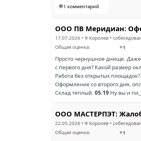
💬1 комментарий
ООО ПВ Меридиан: Офо
17.07.2026
•
Королев
•
собеседова
⭐
Общая оценка:
1
Просто чернушное днище. Даже 
с первого дня? Какой размер ок
Работа без открытых площадок
Оформление со второго дня, опл
Склад тёплый.
05
:
19
Ну вы и пи_
ООО МАСТЕРПЭТ: Жалоб
22.05.2026
•
Королев
•
собеседова
⭐
Общая оценка:
1