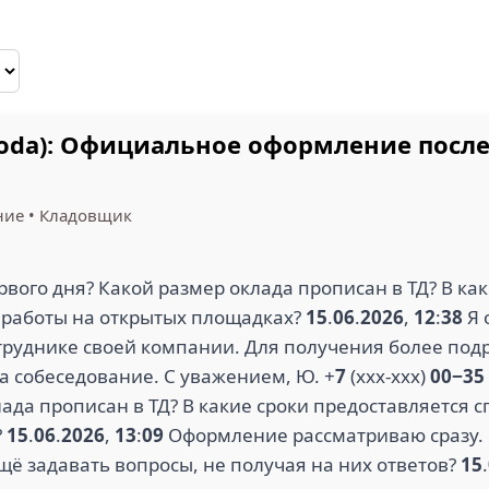
moda): Официальное оформление посл
ние
•
Кладовщик
вого дня? Какой размер оклада прописан в ТД? В ка
 работы на открытых площадках?
15
.
06
.
2026
,
12
:
38
Я 
сотруднике своей компании. Для получения более п
на собеседование. С уважением, Ю. +
7
(xxx-xxx)
00−35
лада прописан в ТД? В какие сроки предоставляется 
?
15
.
06
.
2026
,
13
:
09
Оформление рассматриваю сразу. 
ё задавать вопросы, не получая на них ответов?
15
.