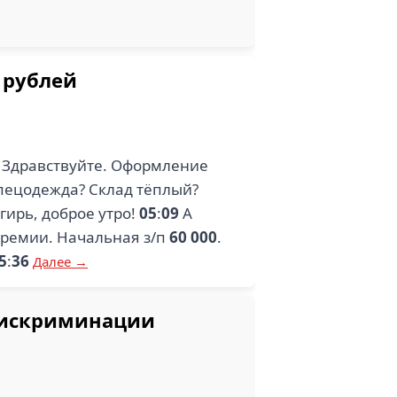
 рублей
ю Здравствуйте. Оформление
спецодежда? Склад тёплый?
ирь, доброе утро!
05
:
09
А
премии. Начальная з/п
60 000
.
5
:
36
Далее →
дискриминации