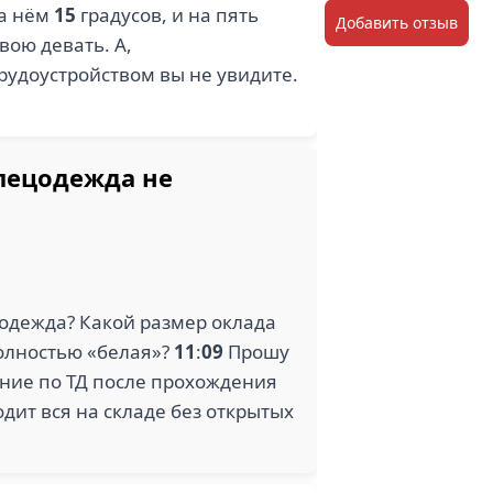
на нём
15
градусов, и на пять
Добавить отзыв
вою девать. А,
трудоустройством вы не увидите.
спецодежда не
цодежда? Какой размер оклада
полностью «белая»?
11
:
09
Прошу
ние по ТД после прохождения
дит вся на складе без открытых