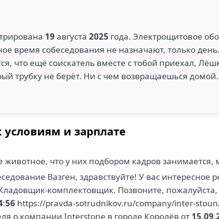
стрирована
19
августа
2025
года. Электрощитовое об
ное время собеседования не назначают, только день
я, что ещё соискатель вместе с тобой приехал, Лёшк
орый трубку не берёт. Ни с чем возвращаешься домо
к условиям и зарплате
 животное, что у них подбором кадров занимается,
седование Вазген, здравствуйте! У вас интересное р
 Кладовщик-комплектовщик. Позвоните, пожалуйста,
4
:
56
https://pravda-sotrudnikov.ru/company/inter-stoun
ля о компании Interstone в городе Королёв от
15
.
09
.