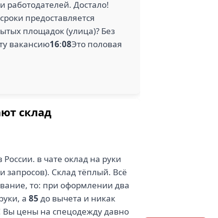
и работодателей. Достало!
 сроки предоставляется
рытых площадок (улица)? Без
ту вакансию
16
:
08
Это половая
ают склад
 России. в чате оклад на руки
и запросов). Склад тёплый. Всё
дование, то: при оформлении два
руки, а
85
до вычета и никак
! Вы цены на спецодежду давно