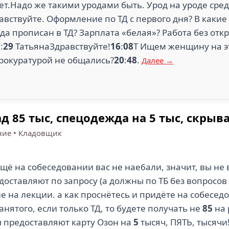
ет.Надо же такими уродами быть. Урод на уроде сред
вствуйте. Оформление по ТД с первого дня? В какие
а прописан в ТД? Зарплата «белая»? Работа без отк
7
:
29
ТатьянаЗдравствуйте!
16
:
08
Т Ищем женщину на э
рокуратурой не общались?
20
:
48
.
Далее →
 85 тыс, спецодежда на 5 тыс, скрыв
ние
•
Кладовщик
щё на собеседовании вас не нае6али, значит, вы не в
оставляют по запросу (а должны по ТБ без вопросов 
сне на лекции. а как проснётесь и придёте на собесе
анятого, если только ТД, то будете получать не
85
на 
ы предоставляют карту Озон на
5
тысяч, ПЯТЬ, тысячи