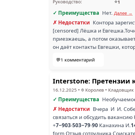
⭐
Руководство:
1
✓ Преимущества
Нет.
Далее →
✗ Недостатки
Контора зареги
[censored] Лёшка и Евгешка.Точ
приезжаешь, а потом оказываетс
он даёт контакты Евгешки, кот
💬1 комментарий
Interstone: Претензии 
16.12.2025
•
Королев
•
Кладовщик
✓ Преимущества
Необучаемое
✗ Недостатки
Вчера И И. Собе
связаться и обсудить вакансию
+
7−903
-
503−79
-
90
Канахина И.
1
form Отзыв сотрудника Соискате