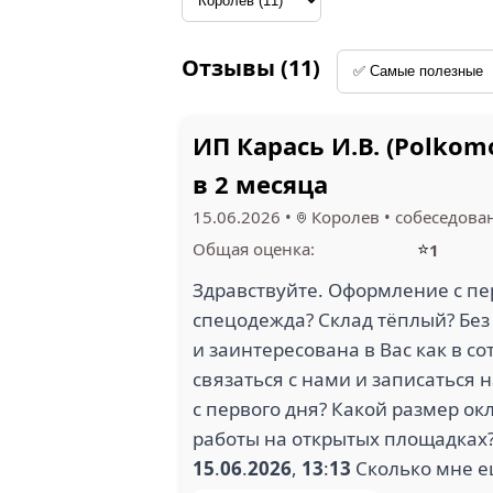
Отзывы (11)
ИП Карась И.В. (Polko
в 2 месяца
15.06.2026
•
Королев
•
собеседова
⭐
Общая оценка:
1
Здравствуйте. Оформление с пер
спецодежда? Склад тёплый? Без
и заинтересована в Вас как в 
связаться с нами и записаться 
с первого дня? Какой размер ок
работы на открытых площадках
15
.
06
.
2026
,
13
:
13
Сколько мне ещ