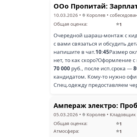
ООо Пропитай: Зарпла
10.03.2026
•
Королев
•
собеседова
⭐
Общая оценка:
1
Очередной шараш-монтаж с кида
с вами связаться и обсудить де
напишите в чат.
10
:
45
Размер окл
нет, то как скоро?Оформление с
70 000
руб., после исп.срока —
8
кандидатом. Кому-то нужно офиц
Спец.одежду предоставляем чер
Ампераж электро: Про
05.03.2026
•
Королев
•
Кладовщик
⭐
Общая оценка:
1
⭐
Атмосфера:
1