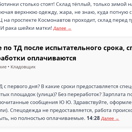
отинки столько стоят! Склад тёплый, только зимой 
лючая верхнюю одежду, жара, не знаю, куда потную с
Ц на проспекте Космонавтов проходит, склад перед 
! И рака шейки матки!
Далее →
по ТД после испытательного срока, 
работки оплачиваются
ние
•
Кладовщик
 с первого дня? В какие сроки предоставляется спе
ытых площадок (улица)? Без переработок? Зарплата 
очитанные сообщения Ю Ю. Здравствуйте, оформле
ли). Спецодежда не предоставляется, работа происхо
быть, но полностью оплачиваемые.
14
:
28
Далее →