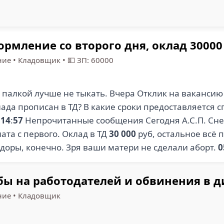
рмление со второго дня, оклад 30000
ние
•
Кладовщик
•
💵 ЗП: 60000
палкой лучше не тыкать. Вчера Отклик на ваканси
лада прописан в ТД? В какие сроки предоставляется 
?
14
:
57
Непрочитанные сообщения Сегодня А.С.П. Снег
ата с первого. Оклад в ТД
30 000
руб, остальное всё 
дopы, конечно. Зря ваши матери не сделали аборт.
0
ы на работодателей и обвинения в 
ние
•
Кладовщик