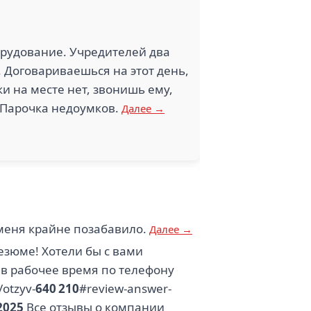
орудование. Учредителей два
. Договариваешься на этот день,
и на месте нет, звонишь ему,
й.Парочка недоумков.
Далее →
 меня крайне позабавило.
Далее →
езюме! Хотели бы с вами
 в рабочее время по телефону
/otzyv-
640 210
#review-answer-
2025
Все отзывы о компании