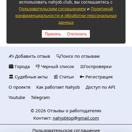
использовать nahjob.club, вы соглашаетесь с
Пользовательским соглашением
и
Политикой
конфиденциальности и обработки персональных
данных
Принять
Отклонить
✍️ Добавить отзыв
🔍Поиск по отзывам
🏙️ Городa
👎 Черный список
⚖️Госпроверки
🏛️ Судебные акты
📰 Статьи
🔑 Регистрация
О проекте
Как работает Nahjob
Доступ по API
Youtube
Telegram
© 2026
Отзывы о работодателях
Контакт:
nahjobtop@gmail.com
Пользовательское соглашение