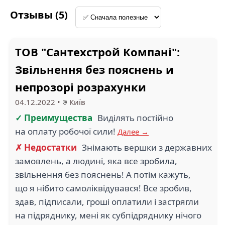
Отзывы (5)
ТОВ "Сантехстрой Компані":
Звільнення без пояснень и
непрозорі розрахунки
04.12.2022
•
Київ
✓ Преимущества
Виділять постійно
на оплату робочої сили!
Далее →
✗ Недостатки
Знімають вершки з державних
замовлень, а людині, яка все зробила,
звільнення без пояснень! А потім кажуть,
що я нібито самоліквідувався! Все зробив,
здав, підписали, гроші оплатили і застрягли
на підряднику, мені як субпідряднику нічого