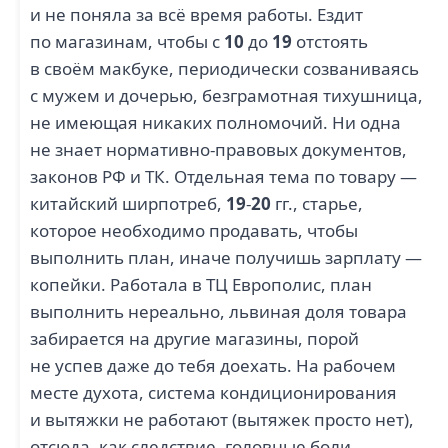
и не поняла за всё время работы. Ездит
по магазинам, чтобы с
10
до
19
отстоять
в своём макбуке, периодически созваниваясь
с мужем и дочерью, безграмотная тихушница,
не имеющая никаких полномочий. Ни одна
не знает нормативно-правовых документов,
законов РФ и ТК. Отдельная тема по товару —
китайский ширпотреб,
19
-
20
гг., старье,
которое необходимо продавать, чтобы
выполнить план, иначе получишь зарплату —
копейки. Работала в ТЦ Европолис, план
выполнить нереально, львиная доля товара
забирается на другие магазины, порой
не успев даже до тебя доехать. На рабочем
месте духота, система кондиционирования
и вытяжки не работают (вытяжек просто нет),
отсюда, как следствие, головные боли,