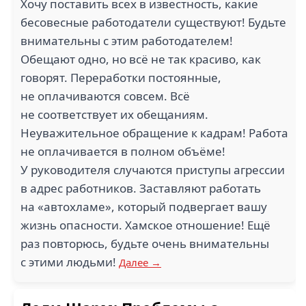
Хочу поставить всех в известность, какие
2
бесовесные работодатели существуют! Будьте
внимательны с этим работодателем!
HEIM PROJECT (1)
ШАНС (1)
Обещают одно, но всё не так красиво, как
говорят. Переработки постоянные,
не оплачиваются совсем. Всё
не соответствует их обещаниям.
Неуважительное обращение к кадрам! Работа
не оплачивается в полном объёме!
ТЕПЛЫЙ СТАН (1)
ЛЕДИ ШАРМ (1)
У руководителя случаются приступы агрессии
в адрес работников. Заставляют работать
на «автохламе», который подвергает вашу
жизнь опасности. Хамское отношение! Ещё
раз повторюсь, будьте очень внимательны
с этими людьми!
Далее →
СМАРТЭЛЕКТРО (1)