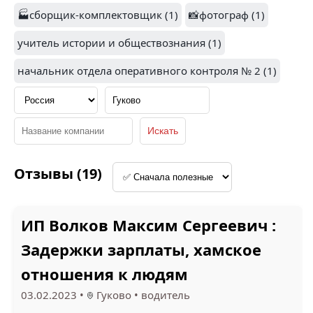
220 ВОЛЬТ (1)
🏭сборщик-комплектовщик (1)
РОСПРОМ (1)
📸фотограф (1)
учитель истории и обществознания (1)
начальник отдела оперативного контроля № 2 (1)
1
2.2
E.MI (1)
ПОБЕДА (1)
Отзывы (19)
ИП Волков Максим Сергеевич :
Задержки зарплаты, хамское
SLG (1)
РАДАР ММС (1)
отношения к людям
03.02.2023
•
Гуково
•
водитель