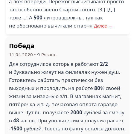
а лож впереди. Пережог высчитывают просто
так особенно звено Скаржинского. [З.] [Д.]
тоже …! А
500
литров должны, так как
не обосновано вычитали с парня
Далее →
Победа
11.04.2020
•
Рязань
Для сотрудников которые работают
2/2
и буквально живут на филиалах нужен душ.
Готовьтесь работать практически без
выходных и проводить на работе
80
% своей
жизни за мизерную з/п. В магазинах магнит,
пятёрочка и т. д. почасовая оплата гараздо
выше. Тут вы получаете
2000
рублей за смену
в
48
часов. При увольнении я получил расчет
-
1500
рублей. Тоесть по факту остался должен.