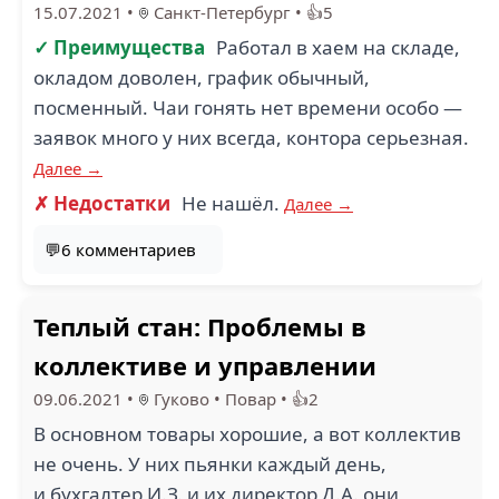
15.07.2021
•
Санкт-Петербург
•
👍5
✓ Преимущества
Работал в хаем на складе,
окладом доволен, график обычный,
посменный. Чаи гонять нет времени особо —
заявок много у них всегда, контора серьезная.
Далее →
✗ Недостатки
Не нашёл.
Далее →
💬6 комментариев
Теплый стан: Проблемы в
коллективе и управлении
09.06.2021
•
Гуково
•
Повар
•
👍2
В основном товары хорошие, а вот коллектив
не очень. У них пьянки каждый день,
и бухгалтер И.З. и их директор Д.А. они