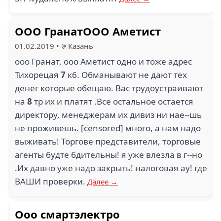
ООО ГранатООО Аметист
01.02.2019
•
Казань
ооо Гранат, ооо Аметист одно и тоже адрес
Тихорецая
7
к6. Обманывают не дают тех
денег которые обещаю. Вас трудоустраивают
на
8
тр их и платят .Все остальное остается
директору, менеджерам их дивиз ни нае--шь
не проживешь. [censored] много, а нам надо
выживать! Торгове представители, торговые
агенты будте бдительны! я уже влезла в г--но
.Их давно уже надо закрыть! налоговая ау! где
ВАШИ проверки.
Далее →
Ооо смартэлектро