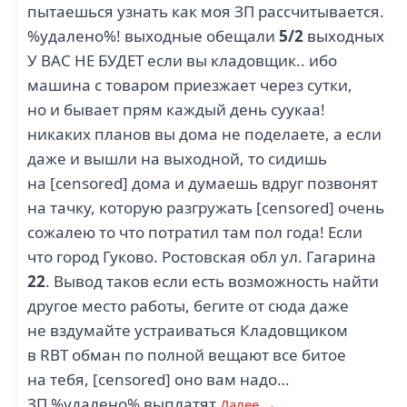
пытаешься узнать как моя ЗП рассчитывается.
%удалено%! выходные обещали
5/2
выходных
У ВАС НЕ БУДЕТ если вы кладовщик.. ибо
машина с товаром приезжает через сутки,
но и бывает прям каждый день суукаа!
никаких планов вы дома не поделаете, а если
даже и вышли на выходной, то сидишь
на [censored] дома и думаешь вдруг позвонят
на тачку, которую разгружать [censored] очень
сожалею то что потратил там пол года! Если
что город Гуково. Ростовская обл ул. Гагарина
22
. Вывод таков если есть возможность найти
другое место работы, бегите от сюда даже
не вздумайте устраиваться Кладовщиком
в RBT обман по полной вещают все битое
на тебя, [censored] оно вам надо…
ЗП %удалено% выплатят
Далее →