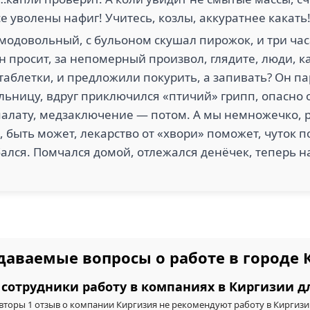
се уволены нафиг! Учитесь, козлы, аккуратнее какать
амодовольный, с бульоном скушал пирожок, и три час
 просит, за непомерный произвол, глядите, люди, к
таблетки, и предложили покурить, а запивать? Он па
льницу, вдруг приключился «птичий» грипп, опасно о
алату, медзаключение — потом. А мы немножечко, р
, быть может, лекарство от «хвори» поможет, чуток 
лся. Помчался домой, отлежался денёчек, теперь на
даваемые вопросы о работе в городе
сотрудники работу в компаниях в Киргизии д
вторы 1 отзыв о компании Киргизия не рекомендуют работу в Киргизи