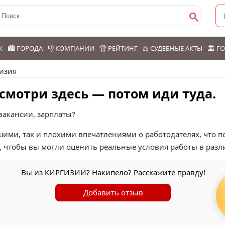
К
🏙️ ГОРОДА
👎 КОМПАНИИ
🏆 РЕЙТИНГ
⚖️ СУДЕБНЫЕ АКТЫ
🏛️ 
изия
смотри здесь — потом иди туда.
вакансии, зарплаты?
шими, так и плохими впечатлениями о работодателях, что 
, чтобы вы могли оценить реальные условия работы в разл
Вы из КИРГИЗИИ? Накипело? Расскажите правду!
Добавить отзыв