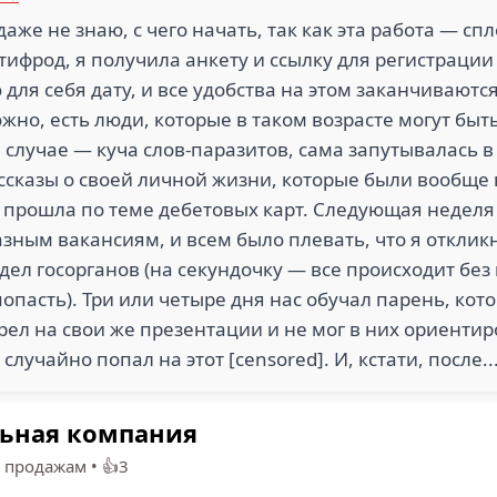
даже не знаю, с чего начать, так как эта работа — с
фрод, я получила анкету и ссылку для регистрации н
для себя дату, и все удобства на этом заканчиваютс
можно, есть люди, которые в таком возрасте могут бы
 случае — куча слов-паразитов, сама запутывалась 
ассказы о своей личной жизни, которые были вообще
 прошла по теме дебетовых карт. Следующая неделя 
 разным вакансиям, и всем было плевать, что я откли
тдел госорганов (на секундочку — все происходит без
попасть). Три или четыре дня нас обучал парень, ко
ел на свои же презентации и не мог в них ориентир
случайно попал на этот [censored]. И, кстати, после..
льная компания
 продажам
•
👍3