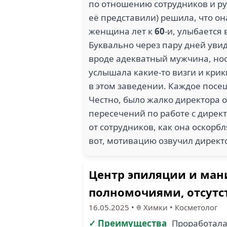
по отношению сотрудников и ру
её представили) решила, что он
женщина лет к
60
-и, улыбается 
Буквально через пару дней увид
вроде адекватный мужчина, носки
услышала какие-то визги и крик
в этом заведении. Каждое посе
Честно, было жалко директора од
пересечений по работе с директ
от сотрудников, как она оскорбл
вот, мотивацию озвучил директ
Центр эпиляции и мани
полномочиями, отсутс
16.05.2025
•
Химки
•
Косметолог
✓ Преимущества
Проработала