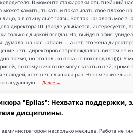
ководителя. В моменте стажировки опытнейший нас
а может хамить, тыкать и показывать своё плохое на
в лицо, а в спину льёт грязь. Вот так началось моё 
ела директора Ш. (вроде улыбается, интересуется, вс
 только с дыркой всегда). Но, выйдя в офис, увидела
и, думала, на нас напали…., а нет, это жена директо
щение четы директоров сопровождалось визгом её и 
но время, но это только пока не похолодало))))). У 
рисой, поэтому ничего не могу сказать о ней, кроме 
яет людей, хотя нет, слышала раз. Это омерзительно,
ор следующую:...
Далее →
кюра "Epilas": Нехватка поддержки, 
твие дисциплины.
 администратором несколько месяцев. Работа не тяж