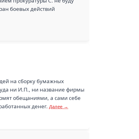
нием прокуратуры С. не буду
еран боевых действий
дей на сборку бумажных
куда ни И.П., ни название фирмы
ормят обещаниями, а сами себе
аработанных денег.
Далее →