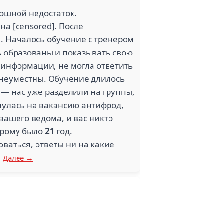
плошной недостаток.
а [censored]. После
я. Началось обучение с тренером
ть образованы и показывать свою
в информации, не могла ответить
 неуместны. Обучение длилось
— нас уже разделили на группы,
кнулась на вакансию антифрод,
 вашего ведома, и вас никто
торому было
21
год.
оваться, ответы ни на какие
.
Далее →