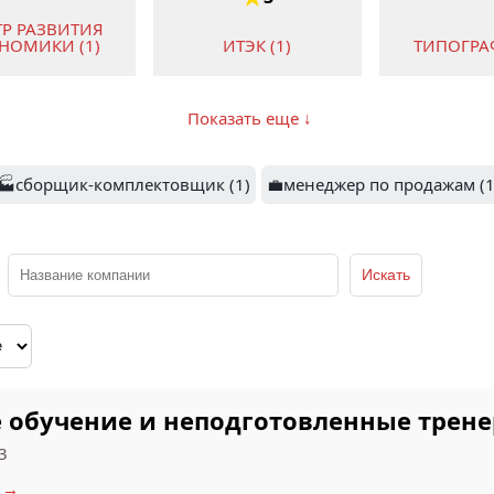
ТР РАЗВИТИЯ
НОМИКИ (1)
ИТЭК (1)
ТИПОГРАФ
Показать еще ↓
1.7
2
🏭сборщик-комплектовщик (1)
💼менеджер по продажам (1
ОЛК 98 (1)
Т БАНК (1)
ТД ДЕЛЬ
е обучение и неподготовленные трене
3
 →