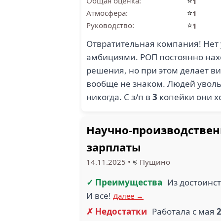
⭐
Общая оценка:
1
⭐
Атмосфера:
1
⭐
Руководство:
1
Отвратительная компания! Нет 
амбициями. РОП постоянно наход
решения, но при этом делает ви
вообще не знаком. Людей уволь
никогда. С з/п в
3
копейки они х
Научно-производствен
зарплаты
14.11.2025
•
Пущино
✓ Преимущества
Из достоинс
И все!
Далее →
✗ Недостатки
Работала с мая