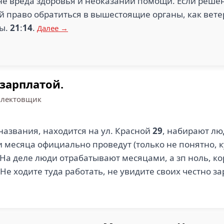
мне вреда здоровья и неоказании помощи. Если реше
ой право обратиться в вышестоящие органы, как вет
ы.
21
:
14
.
Далее →
 зарплатой.
плектовщик
названия, находится на ул. Красной
29
, набирают лю
и месяца официально проведут (только не понятно, 
. На деле люди отрабатывают месяцами, а зп ноль, к
е ходите туда работать, не увидите своих честно з