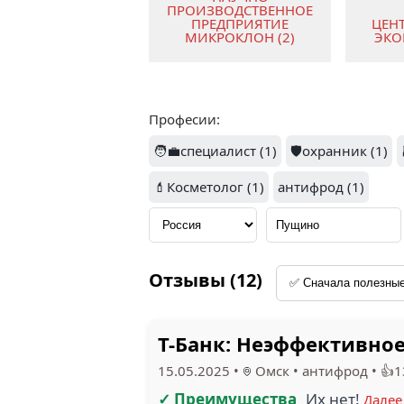
ПРОИЗВОДСТВЕННОЕ
ЦЕН
ПРЕДПРИЯТИЕ
ЭКО
МИКРОКЛОН (2)
Професии:
1
🧑‍💼специалист (1)
🛡️охранник (1)
💄Косметолог (1)
ФРИ ТАЙМ (1)
антифрод (1)
В
Отзывы (12)
Т-Банк: Неэффективно
15.05.2025
•
Омск
•
антифрод
•
👍1
✓ Преимущества
Их нет!
Далее