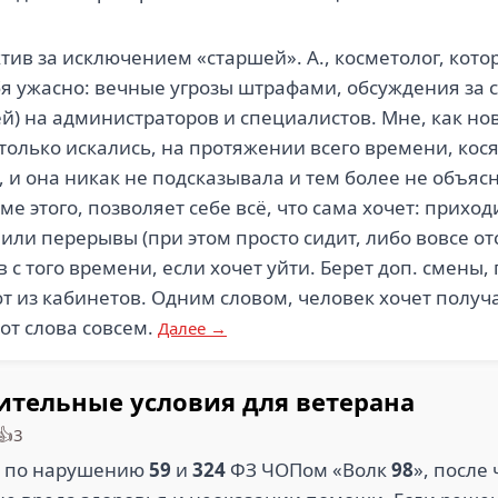
ив за исключением «старшей». А., косметолог, котор
ебя ужасно: вечные угрозы штрафами, обсуждения за
й) на администраторов и специалистов. Мне, как но
олько искались, на протяжении всего времени, кося
 и она никак не подсказывала и тем более не объясн
ме этого, позволяет себе всё, что сама хочет: приход
или перерывы (при этом просто сидит, либо вовсе отс
с того времени, если хочет уйти. Берет доп. смены, 
 из кабинетов. Одним словом, человек хочет получа
от слова совсем.
Далее →
ительные условия для ветерана
👍3
и по нарушению
59
и
324
ФЗ ЧОПом «Волк
98
», после