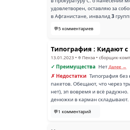
в прокуратуру С. о нанесении 
удовлетворен, оставляю за соб
в Афганистане, инвалид
3
групп
💬5 комментариев
Типография : Кидают с
13.01.2023
•
Пенза
•
сборщик-ком
✓ Преимущества
Нет
Далее →
✗ Недостатки
Типография без 
пакетов. Обещают, что через тр
нет), зп вовремя и всё радужно
денюжки в карман складывают. Н
💬1 комментарий