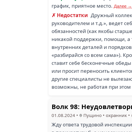
график, приятное место.
Далее →
✗ Недостатки
Дружный коллект
руководителем и т.д.», ведет с
обязанностей (как якобы старше
никакой поддержки, помощи, а т
внутренних деталей и порядков,
«разбирайся со всем сама»). Кро
ставит себе бесконечные обеды 
или просит переносить клиентов 
другие специалисты не вылезают
возможны, не работая при этом 
Волк 98: Неудовлетвор
01.08.2024
•
Пущино
•
охранник
•
Жду ответа трудовой инспекци