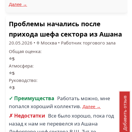
Далее →
Проблемы начались после
прихода шефа сектора из Ашана
20.05.2026
•
Москва
•
Работник торгового зала
Общая оценка:
⭐
5
Атмосфера:
⭐
5
Руководство:
⭐
3
✓ Преимущества
Работать можно, мне
Добавить отзыв
попался хороший коллектив.
Далее →
✗ Недостатки
Все было хорошо, пока год
назад к нам не перевелся из Ашана
Лефортово шеф сектора В.Ш. Тут-то