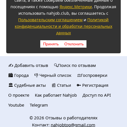
сайта, а также собираем обезличенные данные о
посещениях с помощью
Яндекс.Метрики
. Продолжая
использовать nahjob.club, вы соглашаетесь с
Пользовательским соглашением
и
Политикой
конфиденциальности и обработки персональных
данных
Принять
Отклонить
✍️ Добавить отзыв
🔍Поиск по отзывам
🏙️ Городa
👎 Черный список
⚖️Госпроверки
🏛️ Судебные акты
📰 Статьи
🔑 Регистрация
О проекте
Как работает Nahjob
Доступ по API
Youtube
Telegram
© 2026
Отзывы о работодателях
Контакт:
nahjobtop@gmail.com