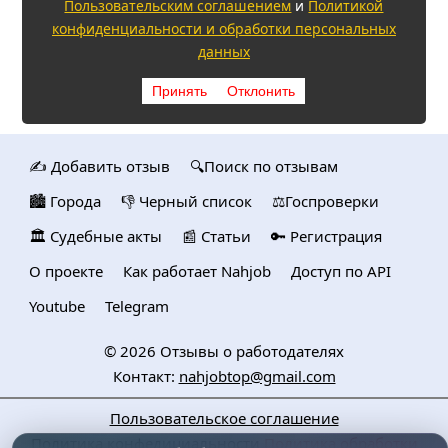
Пользовательским соглашением
и
Политикой
конфиденциальности и обработки персональных
данных
Принять
Отклонить
✍️ Добавить отзыв
🔍Поиск по отзывам
🏙️ Городa
👎 Черный список
⚖️Госпроверки
🏛️ Судебные акты
📰 Статьи
🔑 Регистрация
О проекте
Как работает Nahjob
Доступ по API
Youtube
Telegram
© 2026
Отзывы о работодателях
Контакт:
nahjobtop@gmail.com
Пользовательское соглашение
Политика конфедициальности
Политика обработки