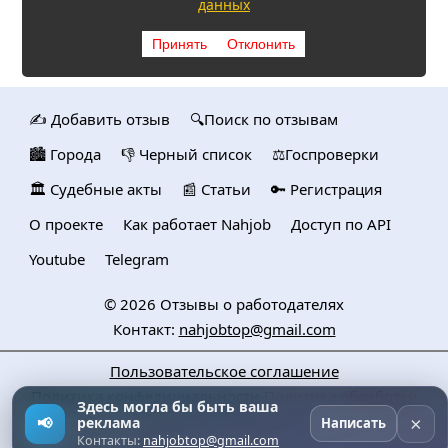
данных
Принять
Отклонить
✍️ Добавить отзыв
🔍Поиск по отзывам
🏙️ Городa
👎 Черный список
⚖️Госпроверки
🏛️ Судебные акты
📰 Статьи
🔑 Регистрация
О проекте
Как работает Nahjob
Доступ по API
Youtube
Telegram
© 2026
Отзывы о работодателях
Контакт:
nahjobtop@gmail.com
Пользовательское соглашение
Политика конфедициальности
Политика обработки
Здесь могла бы быть ваша
персональных данных
×
📢
реклама
Написать
Контакты:
nahjobtop@gmail.com