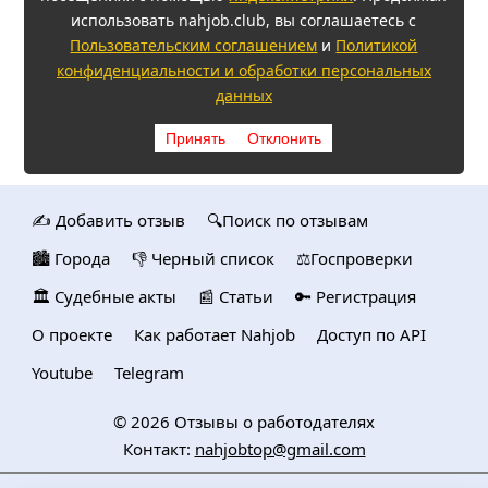
использовать nahjob.club, вы соглашаетесь с
Пользовательским соглашением
и
Политикой
конфиденциальности и обработки персональных
данных
Принять
Отклонить
✍️ Добавить отзыв
🔍Поиск по отзывам
🏙️ Городa
👎 Черный список
⚖️Госпроверки
🏛️ Судебные акты
📰 Статьи
🔑 Регистрация
О проекте
Как работает Nahjob
Доступ по API
Youtube
Telegram
© 2026
Отзывы о работодателях
Контакт:
nahjobtop@gmail.com