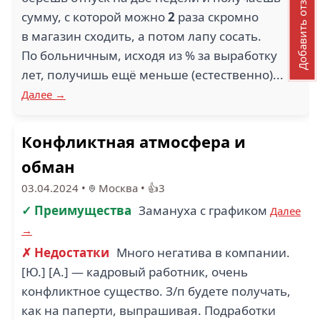
Добавить отзыв
сумму, с которой можно
2
раза скромно
в магазин сходить, а потом лапу сосать.
По больничным, исходя из % за выработку
лет, получишь ещё меньше (естественно)...
Далее →
Конфликтная атмосфера и
обман
03.04.2024
•
Москва
•
👍3
✓ Преимущества
Замануха с графиком
Далее
→
✗ Недостатки
Много негатива в компании.
[Ю.] [А.] — кадровый работник, очень
конфликтное существо. З/п будете получать,
как на паперти, выпрашивая. Подработки