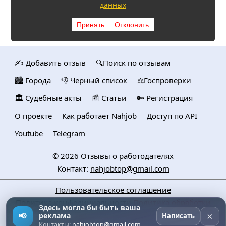
данных
Принять
Отклонить
✍️ Добавить отзыв
🔍Поиск по отзывам
🏙️ Городa
👎 Черный список
⚖️Госпроверки
🏛️ Судебные акты
📰 Статьи
🔑 Регистрация
О проекте
Как работает Nahjob
Доступ по API
Youtube
Telegram
© 2026
Отзывы о работодателях
Контакт:
nahjobtop@gmail.com
Пользовательское соглашение
Политика конфедициальности
Политика обработки
Здесь могла бы быть ваша
персональных данных
×
📢
реклама
Написать
Контакты:
nahjobtop@gmail.com