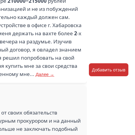
ере
210000−215000
рублей
ганизацией и не из побуждений
тельно каждый должен сам.
стройстве в офисе г. Хабаровска
меня держать на вахте более
2
-х
 вечера на раздумье. Изучив
ный договор, я овладел знанием
 я решил попробовать на свой
я купить мне за свои средства
Добавить отзыв
ленному мне...
Далее →
 от своих обязательств
журным прокурором и на данный
 больше не заключать подобный