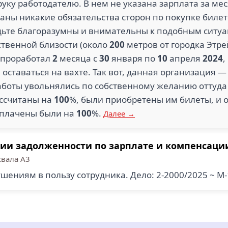
руку работодателю. В нем не указана зарплата за мес
заны никакие обязательства сторон по покупке билето
удьте благоразумны и внимательны к подобным ситуа
ственной близости (около
200
метров от городка Этре
я проработал
2
месяца с
30
января по
10
апреля
2024
,
е оставаться на вахте. Так вот, данная организация
аботы увольнялись по собственному желанию оттуда
ассчитаны на
100
%, были приобретены им билеты, и 
оплачены были на
100
%.
Далее →
нии задолженности по зарплате и компенсаци
свала A3
шениям в пользу сотрудника. Дело: 2-2000/2025 ~ М