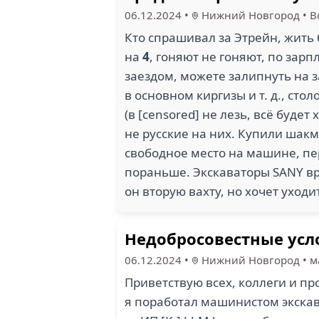
06.12.2024
•
Нижний Новгород
•
В
Кто спрашивал за Этрейн, жить 
на
4
, гоняют не гоняют, по зар
заездом, можете залипнуть на з
в основном киргизы и т. д., сто
(в [censored] не лезь, всё буде
не русские на них. Купили шак
свободное место на машине, пе
пораньше. Экскаваторы SANY вро
он вторую вахту, но хочет уход
Недобросовестные усл
06.12.2024
•
Нижний Новгород
•
м
Приветствую всех, коллеги и пр
я поработал машинистом экскав