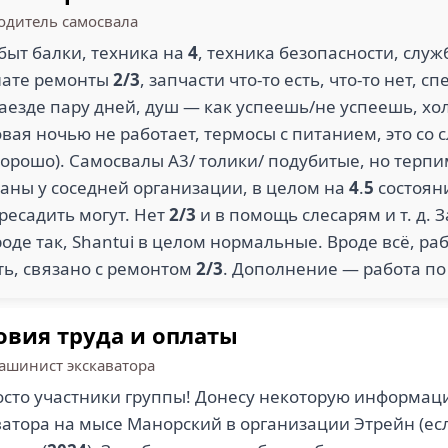
одитель самосвала
быт балки, техника на
4
, техника безопасности, служ
плате ремонты
2/3
, запчасти что-то есть, что-то нет,
аезде пару дней, душ — как успеешь/не успеешь, хо
ловая ночью не работает, термосы с питанием, это со
т хорошо). Самосвалы A3/ толики/ подубитые, но терп
маны у соседней организации, в целом на
4
.
5
состояни
ресадить могут. Нет
2/3
и в помощь слесарям и т. д. 
де так, Shantui в целом нормальные. Вроде всё, раб
ить, связано с ремонтом
2/3
. Дополнение — работа по
овия труда и оплаты
ашинист экскаватора
осто участники группы! Донесу некоторую информаци
атора на мысе Манорский в организации Этрейн (ес