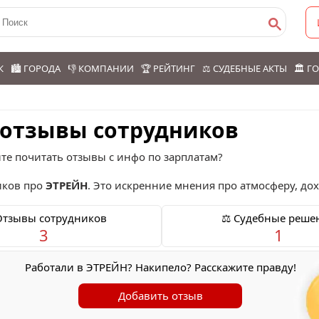
К
🏙️ ГОРОДА
👎 КОМПАНИИ
🏆 РЕЙТИНГ
⚖️ СУДЕБНЫЕ АКТЫ
🏛️ 
 отзывы сотрудников
те почитать отзывы с инфо по зарплатам?
ков про
ЭТРЕЙН
. Это искренние мнения про атмосферу, дох
Отзывы сотрудников
⚖️ Судебные реше
3
1
Работали в ЭТРЕЙН? Накипело? Расскажите правду!
Добавить отзыв