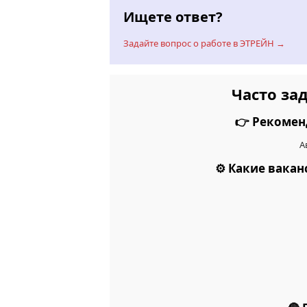
Ищете ответ?
Задайте вопрос о работе в ЭТРЕЙН →
Часто за
👉 Рекомен
А
⚙️ Какие вака