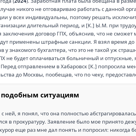
года (
2024
). Заработная плата была обещана в разм
случае никого не отговариваю работать с данной ор
ции у всех индивидуальны, поэтому решать исключи
ганизации длительный период, и [К.] Ы.М. при трудоу
я заключения договор ГПХ, объяснив, что не сможет 
 будут применены штрафные санкции. Я взял время до
 у знакомого бухгалтера, что это не такой уж страш
ГПХ не будет оплачиваться больничный и отпускные,
. Перед отправлением в Хабаровск [К.] попросила мен
ьства до Москвы, пообещав, что по чеку, предостав
к подобным ситуациям
 с ней, я понял, что она полностью абстрагировалась
лся в прокуратуру. Заявление было мое принято де
окурор еще раз мне дал понять и попросил: никогда