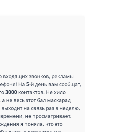
то входящих звонков, рекламы
лефоне! На
5
-й день вам сообщат,
это
3000
контактов. Не хило
 а не весь этот бал маскарад
 выходит на связь раз в неделю,
о времени, не просматривает.
ждения я поняла, что это
бучение, в ответ тишина….