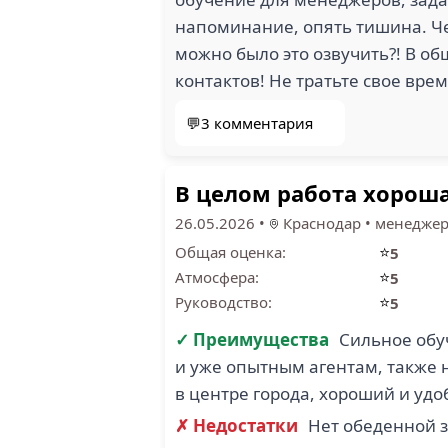
напоминание, опять тишина. Ч
можно было это озвучить?! В об
контактов! Не тратьте свое вре
💬3 комментария
В целом работа хороша
26.05.2026
•
Краснодар
•
менедже
⭐
Общая оценка:
5
⭐
Атмосфера:
5
⭐
Руководство:
5
✓ Преимущества
Сильное обу
и уже опытным агентам, также 
в центре города, хороший и уд
✗ Недостатки
Нет обеденной з