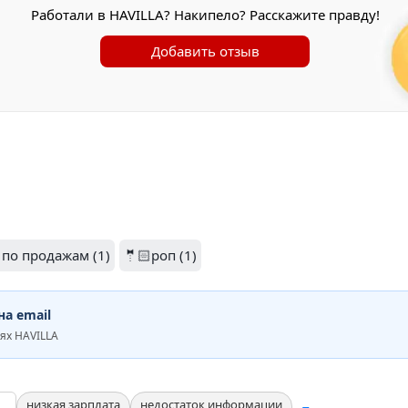
Работали в HAVILLA? Накипело? Расскажите правду!
Добавить отзыв
по продажам (1)
🤵🏻роп (1)
а email
ях HAVILLA
низкая зарплата
недостаток информации