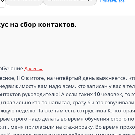
Показать все
с на сбор контактов.
 обучение
Далее →
сное, НО в итоге, на четвёртый день выясняется, ч
 недвижимость вам надо всем, кто записан у вас в те
нтактов руководителю! А если таких
10
человек, то 
) правильно кто-то написал, сразу бы это озвучивали,
дую неделю. Также там есть сотрудница К., которая
торые строго надо делать во время обучения строго п
о.п., меня пригласили на стажировку. Во время прохо
ла К. вопрос, почему меня добавили именно на это о