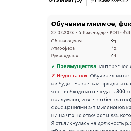
Обучение мнимое, фоку
27.02.2026
•
Краснодар
•
РОП
•
👍3
⭐
Общая оценка:
1
⭐
Атмосфера:
2
⭐
Руководство:
1
✓ Преимущества
Интересное
✗ Недостатки
Обучение интере
не будет. Звонить и предлагать
что необходимо передать
300
ко
придумано, и все это бесплатно)
с обещаниями з/п миллионов каж
ни на что не отвечает и д/з, ко
Я откликнулась на должность р.
обучение для менеджеров, зада