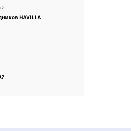
 5
удников HAVILLA
A?