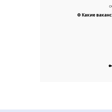
О
⚙️ Какие вакан
