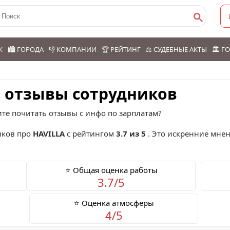
К
🏙️ ГОРОДА
👎 КОМПАНИИ
🏆 РЕЙТИНГ
⚖️ СУДЕБНЫЕ АКТЫ
🏛️ 
: отзывы сотрудников
ите почитать отзывы с инфо по зарплатам?
ков про
HAVILLA
с рейтингом
3.7 из 5
. Это искренние мнен
⭐ Общая оценка работы
3.7/5
⭐ Оценка атмосферы
4/5