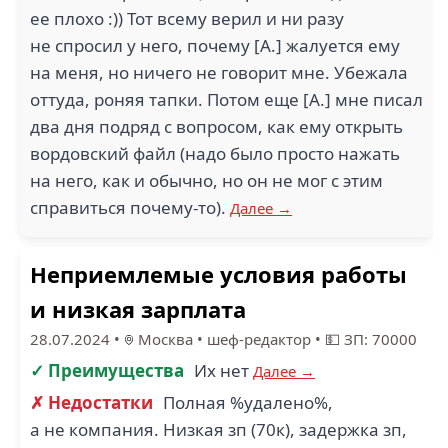
ее плохо :)) Тот всему верил и ни разу
не спросил у него, почему [А.] жалуется ему
на меня, но ничего не говорит мне. Убежала
оттуда, роняя тапки. Потом еще [А.] мне писал
два дня подряд с вопросом, как ему открыть
вордовский файл (надо было просто нажать
на него, как и обычно, но он не мог с этим
справиться почему-то).
Далее →
Неприемлемые условия работы
и низкая зарплата
28.07.2024
•
Москва
•
шеф-редактор
•
💵 ЗП: 70000
✓ Преимущества
Их нет
Далее →
✗ Недостатки
Полная %удалено%,
а не компания. Низкая зп (70к), задержка зп,