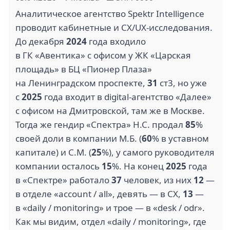
Аналитическое агентство Spektr Intelligence
проводит кабинетные и CX/UX-исследования.
До декабря
2024
года входило
в ГК «Авентика» с офисом у ЖК «Царская
площадь» в БЦ «Пионер Плаза»
на Ленинградском проспекте,
31
ст3, но уже
с
2025
года входит в digital-агентство «Далее»
с офисом на Дмитровской, там же в Москве.
Тогда же гендир «Спектра» Н.С. продал
85
%
своей доли в компании М.Б. (
60
% в уставном
капитале) и С.М. (
25
%), у самого руководителя
компании осталось
15
%. На конец
2025
года
в «Спектре» работало
37
человек, из них
12
—
в отделе «account / all», девять — в CX,
13
—
в «daily / monitoring» и трое — в «desk / odr».
Как мы видим, отдел «daily / monitoring», где