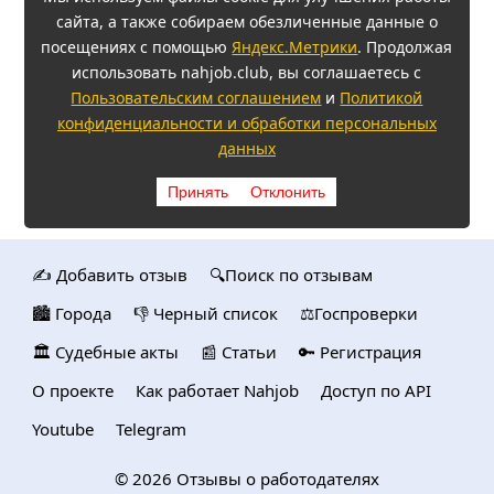
сайта, а также собираем обезличенные данные о
посещениях с помощью
Яндекс.Метрики
. Продолжая
использовать nahjob.club, вы соглашаетесь с
Пользовательским соглашением
и
Политикой
конфиденциальности и обработки персональных
данных
Принять
Отклонить
✍️ Добавить отзыв
🔍Поиск по отзывам
🏙️ Городa
👎 Черный список
⚖️Госпроверки
🏛️ Судебные акты
📰 Статьи
🔑 Регистрация
О проекте
Как работает Nahjob
Доступ по API
Youtube
Telegram
© 2026
Отзывы о работодателях