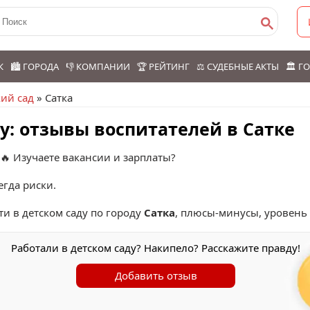
К
🏙️ ГОРОДА
👎 КОМПАНИИ
🏆 РЕЙТИНГ
⚖️ СУДЕБНЫЕ АКТЫ
🏛️ 
кий сад
» Сатка
ду: отзывы воспитателей в Сатке
 🔥 Изучаете вакансии и зарплаты?
егда риски.
ти в детском саду по городу
Сатка
, плюсы-минусы, уровень
Работали в детском саду? Накипело? Расскажите правду!
Добавить отзыв