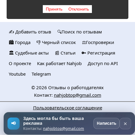
Принять
Отклонить
✍️ Добавить отзыв
🔍Поиск по отзывам
🏙️ Городa
👎 Черный список
⚖️Госпроверки
🏛️ Судебные акты
📰 Статьи
🔑 Регистрация
О проекте
Как работает Nahjob
Доступ по API
Youtube
Telegram
© 2026
Отзывы о работодателях
Контакт:
nahjobtop@gmail.com
Пользовательское соглашение
Политика конфедициальности
Политика обработки
Здесь могла бы быть ваша
персональных данных
×
📢
реклама
Написать
Контакты:
nahjobtop@gmail.com