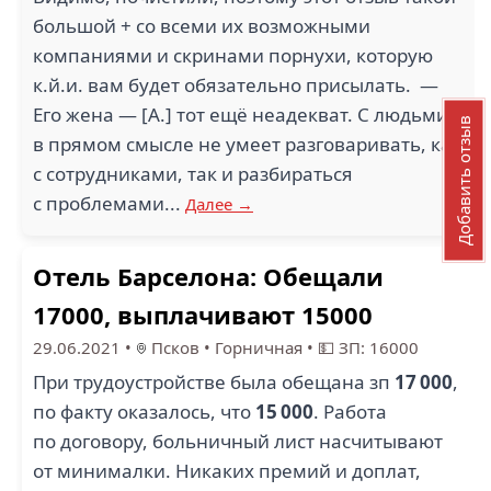
большой + со всеми их возможными
компаниями и скринами порнухи, которую
к.й.и. вам будет обязательно присылать. —
Его жена — [А.] тот ещё неадекват. С людьми
Добавить отзыв
в прямом смысле не умеет разговаривать, как
с сотрудниками, так и разбираться
с проблемами...
Далее →
Отель Барселона: Обещали
17000, выплачивают 15000
29.06.2021
•
Псков
•
Горничная
•
💵 ЗП: 16000
При трудоустройстве была обещана зп
17 000
,
по факту оказалось, что
15 000
. Работа
по договору, больничный лист насчитывают
от минималки. Никаких премий и доплат,