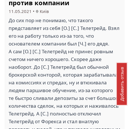
против компании
11.05.2021
•
Київ
До сих пор не понимаю, что такого
представляет из себя [О.] [С.] Телетрейд. Взял
его на работу только из-за того, что
основателем компании был [Ч.] его дядя.
А сам [О.] [С.] Телетрейд не принес ровным
счетом ничего хорошего. Скорее даже
наоборот. До [С.] Телетрейд был обычной
Добавить отзыв
брокерской конторой, которая зарабатывала
на комиссиях и спредах, ну и втюхивала
людям паршивое обучение, из-за которого
те быстро сливали депозиты за счет большого
количества сделок, на которых и наживалось
Телетрейд. А [С.] полностью отключил
Телетрейд от Форекса и стал внаглую