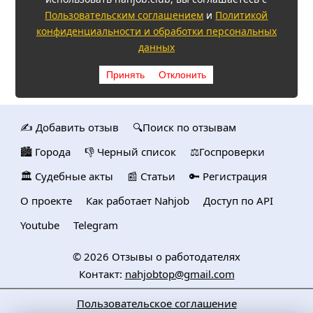
Пользовательским соглашением
и
Политикой
конфиденциальности и обработки персональных
данных
Принять
Отклонить
✍️ Добавить отзыв
🔍Поиск по отзывам
🏙️ Городa
👎 Черный список
⚖️Госпроверки
🏛️ Судебные акты
📰 Статьи
🔑 Регистрация
О проекте
Как работает Nahjob
Доступ по API
Youtube
Telegram
© 2026
Отзывы о работодателях
Контакт:
nahjobtop@gmail.com
Пользовательское соглашение