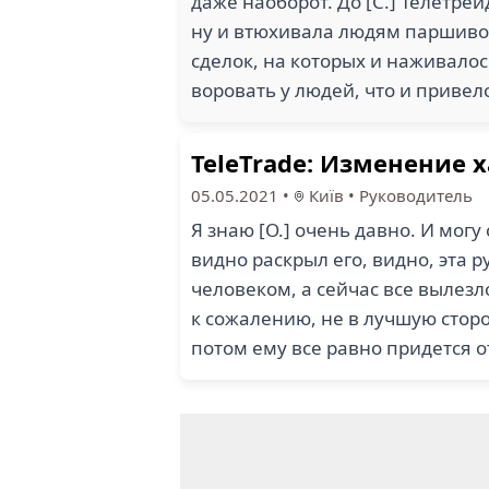
даже наоборот. До [С.] Телетре
ну и втюхивала людям паршивое 
сделок, на которых и наживалос
воровать у людей, что и привел
TeleTrade: Изменение 
05.05.2021
•
Київ
•
Руководитель
Я знаю [О.] очень давно. И могу 
видно раскрыл его, видно, эта 
человеком, а сейчас все вылезл
к сожалению, не в лучшую сторон
потом ему все равно придется от