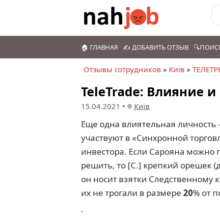
🏠 ГЛАВНАЯ
✍️ ДОБАВИТЬ ОТЗЫВ
🔍ПОИС
Отзывы сотрудников
»
Київ
»
ТЕЛЕТР
TeleTrade: Влияние 
15.04.2021
•
Київ
Еще одна влиятельная личность —
участвуют в «Синхронной торговл
инвестора. Если Сарояна можно п
решить, то [С.] крепкий орешек 
он носит взятки Следственному 
их не трогали в размере
20
% от п
.