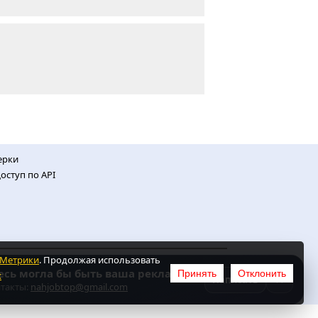
ерки
оступ по API
.Метрики
. Продолжая использовать
есь могла бы быть ваша реклама
Принять
Отклонить
х
ных
×
Написать
такты:
nahjobtop@gmail.com