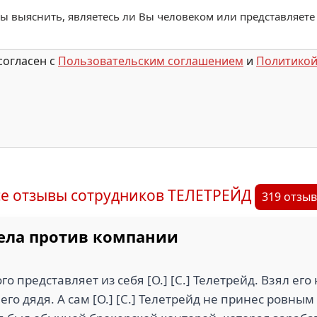
обы выяснить, являетесь ли Вы человеком или представляете
согласен с
Пользовательским соглашением
и
Политикой
се отзывы сотрудников ТЕЛЕТРЕЙД
319 отзы
дела против компании
о представляет из себя [О.] [С.] Телетрейд. Взял его 
его дядя. А сам [О.] [С.] Телетрейд не принес ровны