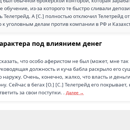
йд был обычной брокерской конторой, которая зараба
обучение, из-за которого те быстро сливали депози
ь Телетрейд. А [С.] полностью отключил Телетрейд от
о к уголовным делам против компании в РФ и Казахс
характера под влиянием денег
сказать, что особо аферистом не был (может, мне так к
руководящая должность и куча бабла раскрыло его су
о наружу. Очень, конечно, жалко, что власть и деньг
у. Сейчас в бегах [О.] [С.] Телетрейд его покрывает,
ветить за свои поступки. .
Далее →