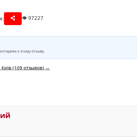
👁️
97227
я:
нтариях к этому отзыву
 Київ (109 отзывов) →
рий