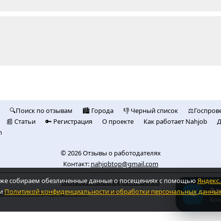
🔍Поиск по отзывам
🏙️ Городa
👎 Черный список
⚖️Госпров
📰 Статьи
🔑 Регистрация
О проекте
Как работает Nahjob
Д
m
© 2026
Отзывы о работодателях
Контакт:
nahjobtop@gmail.com
также собираем обезличенные данные о посещениях с помощью
Яндекс
Пользовательское соглашение
Зд
и
Политикой конфиденциальности и обработки персональных данны
литика конфедициальности
Политика обработки персональных дан
📢
Кон