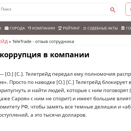
К
🏙️ ГОРОДА
👎 КОМПАНИИ
🏆 РЕЙТИНГ
⚖️ СУДЕБНЫЕ АКТЫ
🏛️ 
ЕЙД
» TeleTrade - отзыв сотрудника
и коррупция в компании
 [О.] [С.]. Телетрейд передал ему полномочия расп
е». Просто по наводке [О.] [С.] Телетрейд блокируе
рипугнуть и найти людей, которые с ним поговорят (
(даже Сароян с ним не спорит) и имеет большие влия
комитету РФ, чтобы замять все темные делишки и «а
оступлений, а это тысячи долларов.