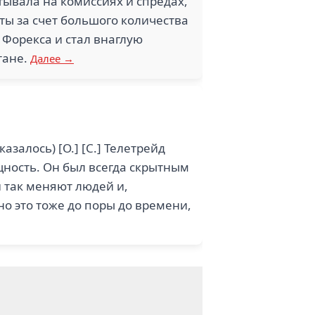
тывала на комиссиях и спредах,
ты за счет большого количества
 Форекса и стал внаглую
тане.
Далее →
азалось) [О.] [С.] Телетрейд
щность. Он был всегда скрытным
и так меняют людей и,
 но это тоже до поры до времени,