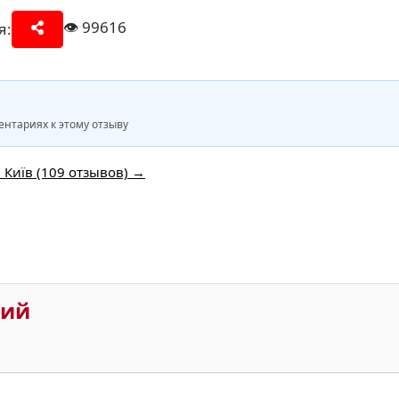
👁️
99616
я:
нтариях к этому отзыву
 Київ (109 отзывов) →
рий