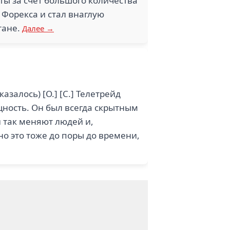
ты за счет большого количества
 Форекса и стал внаглую
тане.
Далее →
азалось) [О.] [С.] Телетрейд
щность. Он был всегда скрытным
и так меняют людей и,
 но это тоже до поры до времени,