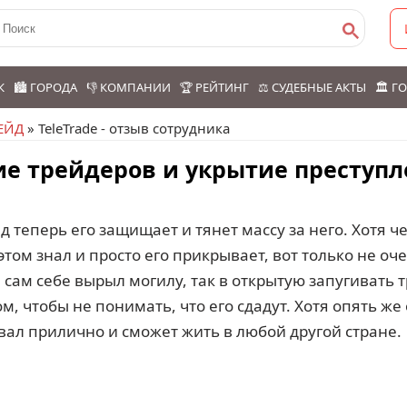
К
🏙️ ГОРОДА
👎 КОМПАНИИ
🏆 РЕЙТИНГ
⚖️ СУДЕБНЫЕ АКТЫ
🏛️ 
ЕЙД
» TeleTrade - отзыв сотрудника
ние трейдеров и укрытие преступ
йд теперь его защищает и тянет массу за него. Хотя ч
б этом знал и просто его прикрывает, вот только не о
сам себе вырыл могилу, так в открытую запугивать 
, чтобы не понимать, что его сдадут. Хотя опять же 
овал прилично и сможет жить в любой другой стране.