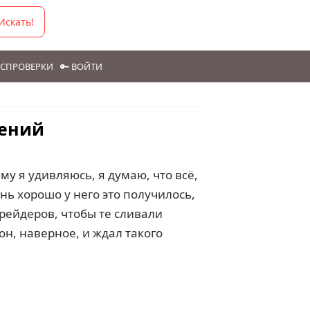
Искать!
ГОСПРОВЕРКИ
🔑 ВОЙТИ
лений
ему я удивляюсь, я думаю, что всё,
чень хорошо у него это получилось,
трейдеров, чтобы те сливали
он, наверное, и ждал такого