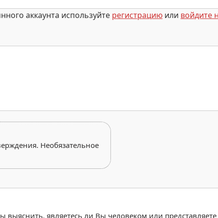
янного аккаунта используйте
регистрацию
или
войдите н
верждения. Необязательное
обы выяснить, являетесь ли Вы человеком или представляете