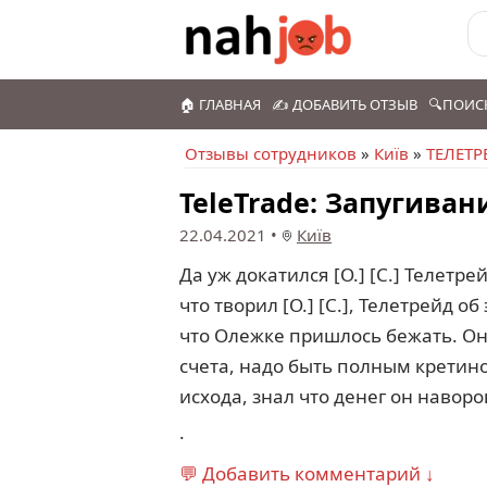
🏠 ГЛАВНАЯ
✍️ ДОБАВИТЬ ОТЗЫВ
🔍ПОИС
Отзывы сотрудников
»
Київ
»
ТЕЛЕТР
TeleTrade: Запугива
22.04.2021
•
Київ
Да уж докатился [О.] [С.] Телетре
что творил [О.] [С.], Телетрейд о
что Олежке пришлось бежать. Он 
счета, надо быть полным кретином
исхода, знал что денег он навор
.
💬 Добавить комментарий ↓