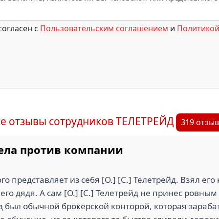
согласен с
Пользовательским соглашением
и
Политикой
се отзывы сотрудников ТЕЛЕТРЕЙД
319 отзы
дела против компании
о представляет из себя [О.] [С.] Телетрейд. Взял его 
его дядя. А сам [О.] [С.] Телетрейд не принес ровны
йд был обычной брокерской конторой, которая зараба