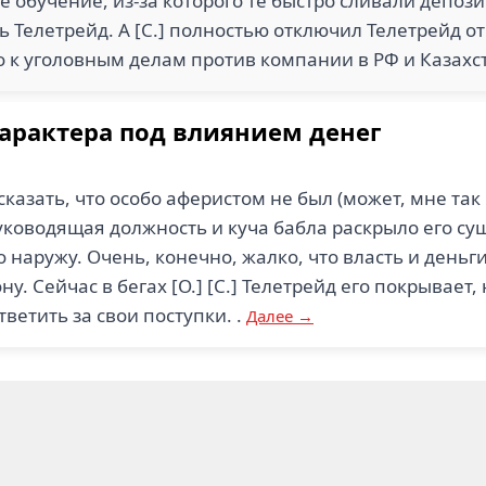
обучение, из-за которого те быстро сливали депози
ь Телетрейд. А [С.] полностью отключил Телетрейд от
о к уголовным делам против компании в РФ и Казахс
характера под влиянием денег
сказать, что особо аферистом не был (может, мне так к
руководящая должность и куча бабла раскрыло его су
о наружу. Очень, конечно, жалко, что власть и деньг
у. Сейчас в бегах [О.] [С.] Телетрейд его покрывает,
ветить за свои поступки. .
Далее →