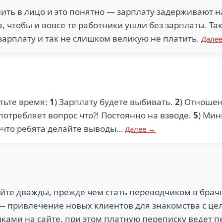
ить в лицо и это понятно — зарплату задерживают на
, чтобы и вовсе те работники ушли без зарплаты. Т
зарплату и так не слишком великую не платить.
Дале
тьте время:
1
) Зарплату будете выбивать.
2
) Отношен
употребляет вопрос что?! Постоянно на взводе.
5
) Ми
к-что ребята делайте выводы…
Далее →
те дважды, прежде чем стать переводчиком в брачно
— привлечение новых клиентов для знакомства с ц
ками на сайте, при этом платную переписку ведет 