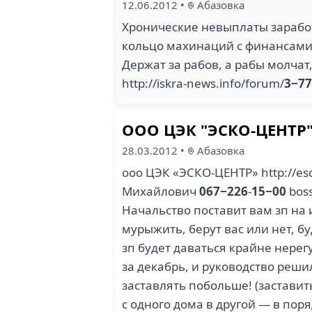
12.06.2012
•
Абазовка
Хронические невыплаты заработ
кольцо махинаций с финансами
Держат за рабов, а рабы молчат
http://iskra-news.info/forum/
3−77
ООО ЦЭК "ЭСКО-ЦЕНТР
28.03.2012
•
Абазовка
ооо ЦЭК «ЭСКО-ЦЕНТР» http://es
Михайлович
067−226
-
15−00
bos
Начальство поставит вам зп на
мурыжить, берут вас или нет, б
зп будет даваться крайне нерег
за декабрь, и руководство реши
заставлять побольше! (застав
с одного дома в другой — в поря