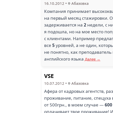
16.10.2012
•
Абазовка
Компания принимает высококва
на первый месяц стажировки. О
задерживается на
2
недели, с н
я подошла, но на мое место по
с клиентами. Например предлаг
все
5
уровней, а не один, которы
не понятно, как преподаватель 
английского языка
Далее →
VSE
10.07.2012
•
Абазовка
Афера от кадровых агентств, ра
проживание, питание, спецуха 
от 500грн., в моем случае —
600
оплачивает твое проживание! И 