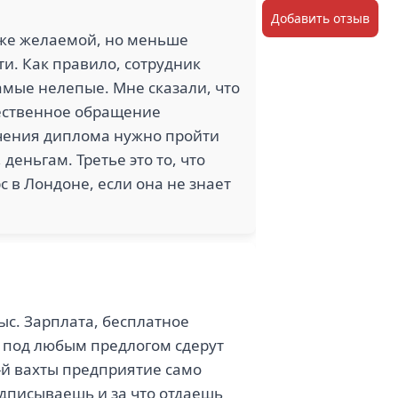
Добавить отзыв
иже желаемой, но меньше
и. Как правило, сотрудник
амые нелепые. Мне сказали, что
чественное обращение
учения диплома нужно пройти
деньгам. Третье это то, что
с в Лондоне, если она не знает
ыс. Зарплата, бесплатное
о под любым предлогом сдерут
-й вахты предприятие само
одписываешь и за что отдаешь