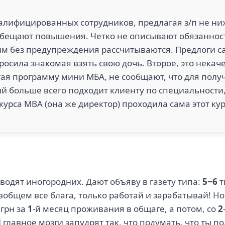
лифицированных сотрудников, предлагая з/п не н
бещают повышения. Четко не описывают обязанност
им без предупреждения рассчитываются. Предлоги с
просила знакомая взять свою дочь. Второе, это нека
ая программу мини МБА, не сообщают, что для пол
й больше всего подходит клиенту по специальности, 
курса МВА (она же директор) проходила сама этот кур
зводят иногородних. Дают объяву в газету типа:
5−6
т
вобщем все блага, только работай и зарабатывай! Н
грн за
1
-й месяц проживания в общаге, а потом, со
2
главное мозги запудрят так, что подумать, что ты п