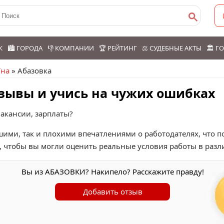
К
🏙️ ГОРОДА
👎 КОМПАНИИ
🏆 РЕЙТИНГ
⚖️ СУДЕБНЫЕ АКТЫ
🏛️ 
їна
» Абазовка
зывы и учись на чужих ошибках
вакансии, зарплаты?
шими, так и плохими впечатлениями о работодателях, что 
, чтобы вы могли оценить реальные условия работы в разл
Вы из АБАЗОВКИ? Накипело? Расскажите правду!
Добавить отзыв