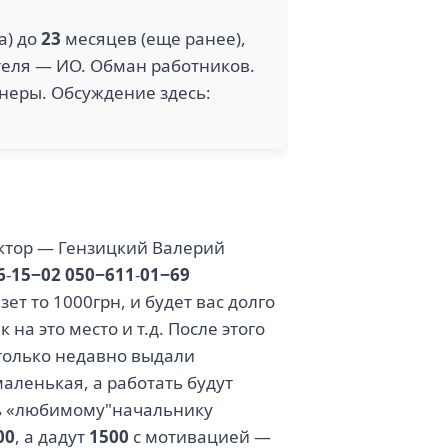
а) до
23
месяцев (еще ранее),
еля — ИО. Обман работников.
онеры. Обсуждение здесь:
ектор — Гензицкий Валерий
6
-
15−02
050−611
-
01−69
зет то 1000грн, и будет вас долго
 на это место и т.д. После этого
 только недавно выдали
маленькая, а работать будут
ль «любимому"начальнику
00
, а дадут
1500
с мотивацией —