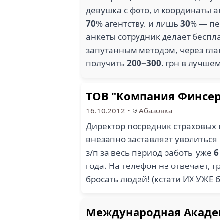
девушка с фото, и координаты а
70
% агентству, и лишь
30
% — пе
анкеты сотрудник делает беспл
запутанным методом, через гла
получить
200−300
. грн в лучш
ТОВ "Компания Финсер
16.10.2012
•
Абазовка
Директор посредник страховых 
внезапно заставляет уволиться
з/п за весь период работы уже
6
года. На телефон не отвечает,
бросать людей! (кстати ИХ УЖЕ
Международная Акад