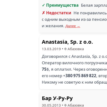
✓ Преимущества
Белая зарпл
✗ Недостатки
Не понравились
с одним выходным из-за пенсио
и желания.
Далее →
Anastasia, Sp. z o.o.
13.03.2019
•
Абазовка
Договорился с Anastasia, Sp. z o
Оператор вилочного погрузчика
75
$, я оплатил. Через оговоре
его номер +
380 975 869 822
, вт
Никому не советую к ним обращ
Бар У-Ру-Ру
30.05.2013
•
Абазовка