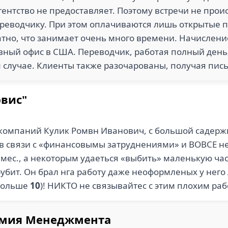
гентство не предоставляет. Поэтому встречи не прои
реводчику. При этом оплачиваются лишь открытые п
атно, что занимает очень много времени. Начислени
вный офис в США. Переводчик, работая полный день
ем случае. Клиенты также разочарованы, получая пи
вис"
компаний Кулик Ромвн Иванович, с большой садержк
 в связи с «финансовымы затруднениями» и ВОВСЕ 
мес., а некоторым удаеться «выбить» маленькую час
 грубит. Он брал нга работу даже неоформленых у н
 больше
10
)! НИКТО не связывайтес с этим плохим ра
емия Менеджмента