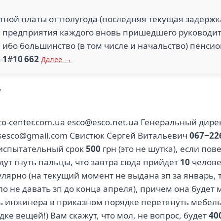
ной платы от полугода (последняя текущая задержк
 предприятия каждого вновь пришедшего руководит
, ибо большинство (в том числе и начальство) пенси
-
1
#
10 662
Далее →
"
co-center.com.ua esco@esco.net.ua Генеральный дир
sesco@gmail.com Свистюк Сергей Витальевич
067−22
 испытательный срок
500
грн (это не шутка), если пове
удут гнуть пальцы, что завтра сюда прийдет
10
человек
улярно (на текущий момент не выдана зп за январь,
ло не давать зп до конца апреля), причем она будет 
ить инжинера в приказном порядке перетянуть мебе
дке вещей!) Вам скажут, что мол, не вопрос, будет
40