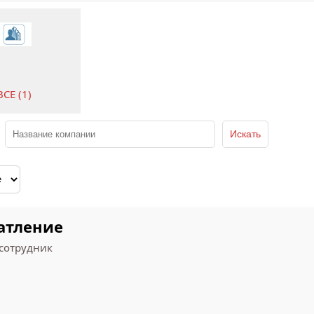
ВСЕ (1)
атление
сотрудник