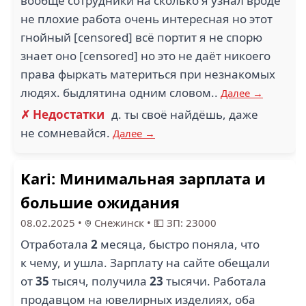
вообще сотрудники на сколько я узнал вроде
не плохие работа очень интересная но этот
гнойный [censored] всё портит я не спорю
знает оно [censored] но это не даёт никоего
права фыркать материться при незнакомых
людях. быдлятина одним словом..
Далее →
✗ Недостатки
д. ты своё найдёшь, даже
не сомневайся.
Далее →
Kari: Минимальная зарплата и
большие ожидания
08.02.2025
•
Снежинск
•
💵 ЗП: 23000
Отработала
2
месяца, быстро поняла, что
к чему, и ушла. Зарплату на сайте обещали
от
35
тысяч, получила
23
тысячи. Работала
продавцом на ювелирных изделиях, оба