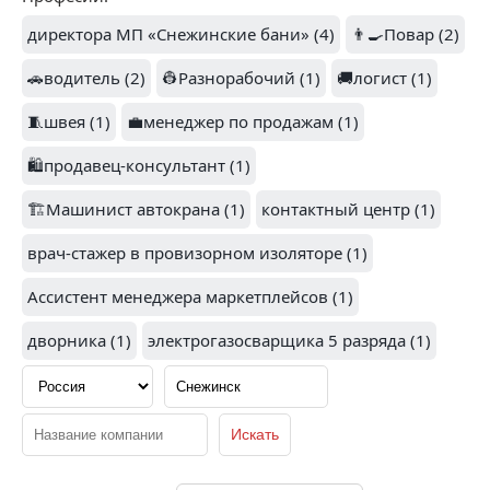
1
директора МП «Снежинские бани» (4)
👨‍🍳Повар (2)
РОСИНТЕР
РЕСТОРАНТС
ЛУКОЙЛ (1)
🚗водитель (2)
👷Разнорабочий (1)
ХОЛДИНГ (1)
🚚логист (1)
🧵швея (1)
💼менеджер по продажам (1)
🛍️продавец-консультант (1)
🏗️Машинист автокрана (1)
контактный центр (1)
врач-стажер в провизорном изоляторе (1)
СТОЛЬНИК (1)
ЭКСИМ ПАСИФИК (1)
Ассистент менеджера маркетплейсов (1)
дворника (1)
электрогазосварщика 5 разряда (1)
1
ТОЧКА ЛЮБВИ (1)
JUSTKIDS (1)