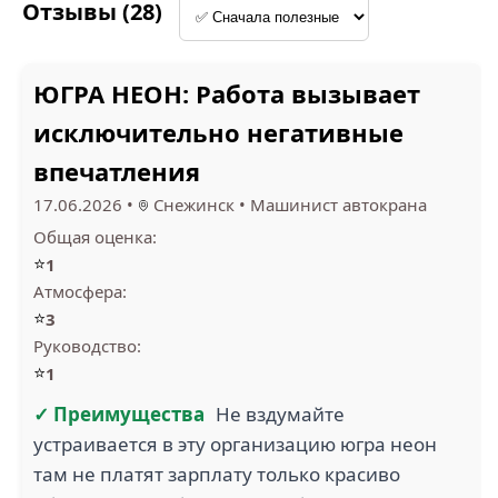
Отзывы (28)
1
ЮГРА НЕОН: Работа вызывает
исключительно негативные
ЮГРА НЕОН (1)
ТОВ НВФ ВИКОРТ (1)
впечатления
17.06.2026
•
Снежинск
•
Машинист автокрана
Общая оценка:
5
⭐
1
Атмосфера:
⭐
3
RAIN GROUP (1)
ТЕХПРИБОР (1)
Руководство:
⭐
1
✓ Преимущества
Не вздумайте
устраивается в эту организацию югра неон
там не платят зарплату только красиво
КОМФОРТ МЕБЕЛЬ