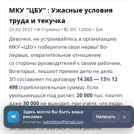
МКУ "ЦБУ" : Ужасные условия
труда и текучка
20.02.2021
•
Ступино
•
💵 ЗП: 12000
•
👍6
Девочки, не устраивайтесь в организацию
МКУ «ЦБУ» поберегите свои нервы! Во-
первых, отвратительное отношение
со стороны руководителей к своим рабочим,
Во-вторых, лишают премии дело не дело.
ЗП составляет по договору
14 365 — 13
%
12
498
(приблизительная сумма). Если
увольняешься под расчёт,
20 000
тыс. платят,
даже
30 000
не выходит, при учёте, что люди,
проработавшие там по
13
лет, такой расчёт
Здесь могла бы быть ваша
×
📢
реклама
Написать
получают ужасно просто! В-третьих,
Контакты:
nahjobtop@gmail.com
заставляют оставаться после работы