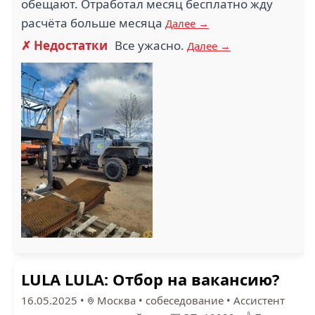
обещают. Отработал месяц бесплатно жду
(1)
ГУЛБИС (1)
расчёта больше месяца
Далее →
✗ Недостатки
Все ужасно.
Далее →
СТАРЛАЙТ ДАЙНЕР
(1)
ТИНГЕР РУС (1)
1
3.4
KARI (1)
КВИП (1)
LULA LULA: Отбор на вакансию?
16.05.2025
•
Москва
•
собеседование
•
Ассистент
1.5
1