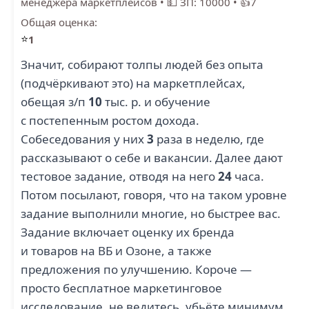
менеджера маркетплейсов
•
💵 ЗП: 10000
•
👍7
ПЕКАРНЯ
Общая оценка:
САРАТОВ ХОЛОД
КОНДИТЕРСКАЯ
ПЛЮС (1)
⭐
КОРЖОВ (1)
1
Значит, собирают толпы людей без опыта
(подчёркивают это) на маркетплейсах,
обещая з/п
10
тыс. р. и обучение
с постепенным ростом дохода.
ЦЕНТР
РИВАЛЬ ТОРГОВО
Собеседования у них
3
раза в неделю, где
СТУДЕНЧЕСКОГО
ПРОМЫШЛЕННАЯ
ПИТАНИЯ (1)
ГРУППА (1)
рассказывают о себе и вакансии. Далее дают
тестовое задание, отводя на него
24
часа.
Потом посылают, говоря, что на таком уровне
задание выполнили многие, но быстрее вас.
Задание включает оценку их бренда
и товаров на ВБ и Озоне, а также
предложения по улучшению. Короче —
просто бесплатное маркетинговое
исследование, не ведитесь, убьёте минимум