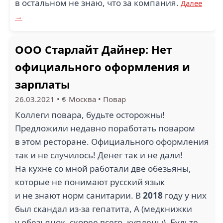
в остальном не знаю, что за компания.
Далее
→
ООО Старлайт Дайнер: Нет
официального оформления и
зарплаты
26.03.2021
•
Москва
•
Повар
Коллеги повара, будьте осторожны!
Предложили недавно поработать поваром
в этом ресторане. Официального оформления
так и не случилось! Денег так и не дали!
На кухне со мной работали две обезьяны,
которые не понимают русский язык
и не знают норм санитарии. В
2018
году у них
был скандал из-за гепатита, А (медкнижки
у обезьянок, скорее всего, куплены). Будьте