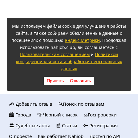
Мы используем файлы cookie для улучшения работы
сайта, а также собираем обезличенные данные о
посещениях с помощью
Яндекс.Метрики
. Продолжая
использовать nahjob.club, вы соглашаетесь с
Пользовательским соглашением
и
Политикой
конфиденциальности и обработки персональных
данных
Принять
Отклонить
✍️ Добавить отзыв
🔍Поиск по отзывам
🏙️ Городa
👎 Черный список
⚖️Госпроверки
🏛️ Судебные акты
📰 Статьи
🔑 Регистрация
О проекте
Как работает Nahjob
Доступ по API