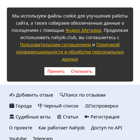
Мы используем файлы cookie для улучшения работы
сайта, а также собираем обезличенные данные о
посещениях с помощью
Яндекс.Метрики
. Продолжая
использовать nahjob.club, вы соглашаетесь с
Пользовательским соглашением
и
Политикой
конфиденциальности и обработки персональных
данных
Принять
Отклонить
✍️ Добавить отзыв
🔍Поиск по отзывам
🏙️ Городa
👎 Черный список
⚖️Госпроверки
🏛️ Судебные акты
📰 Статьи
🔑 Регистрация
О проекте
Как работает Nahjob
Доступ по API
Youtube
Telegram