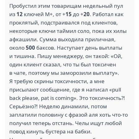
Пробустил этим товарищам недельный пул
из
12
ключей M+, от +
15
до +
20
. Работал как
проклятый, подстраивался под клиентов,
некоторые ключи таймил соло, пока их хилы
афкашили. Сумма выходила приличная,
около
500
баксов. Наступает день выплаты
и тишина. Пишу менеджеру, он такой: «Ой,
один клиент сказал, что ты был токсичен
в чате, поэтому мы заморозили выплату».
Я требую скрины токсичности, а мне
присылают сообщение, где я написал «pull
back please, pat is coming». Это токсичность?!
Серьёзно?! Неделю динамили, потом
заплатили половину с фразой аля хоть что-то
получил теперь отстань. Челы ищут любой
повод кинуть бустера на бабки.