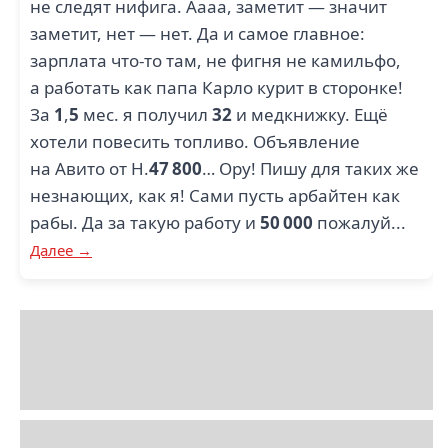
не следят нифига. Аааа, заметит — значит
заметит, нет — нет. Да и самое главное:
зарплата что-то там, не фигня не камильфо,
а работать как папа Карло курит в сторонке!
За
1
,
5
мес. я получил
32
и медкнижку. Ещё
хотели повесить топливо. Объявление
на Авито от Н.
47 800
… Ору! Пишу для таких же
незнающих, как я! Сами пусть арбайтен как
рабы. Да за такую работу и
50 000
пожалуй...
Далее →