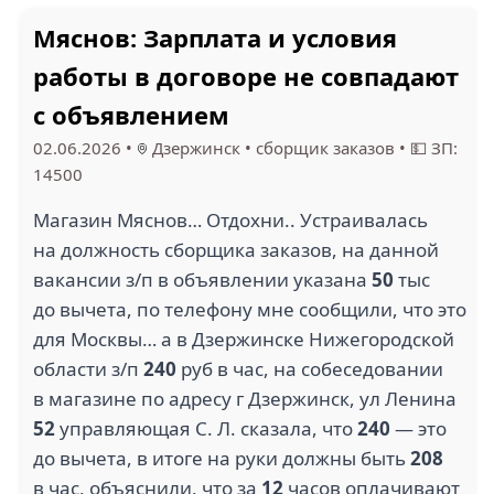
Мяснов: Зарплата и условия
работы в договоре не совпадают
с объявлением
02.06.2026
•
Дзержинск
•
сборщик заказов
•
💵 ЗП:
14500
Магазин Мяснов… Отдохни.. Устраивалась
на должность сборщика заказов, на данной
вакансии з/п в объявлении указана
50
тыс
до вычета, по телефону мне сообщили, что это
для Москвы… а в Дзержинске Нижегородской
области з/п
240
руб в час, на собеседовании
в магазине по адресу г Дзержинск, ул Ленина
52
управляющая С. Л. сказала, что
240
— это
до вычета, в итоге на руки должны быть
208
в час, объяснили, что за
12
часов оплачивают