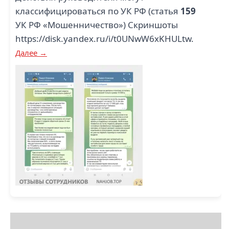
классифицироваться по УК РФ (статья
159
УК РФ «Мошенничество») Скриншоты
https://disk.yandex.ru/i/t0UNwW6xKHULtw.
Далее →